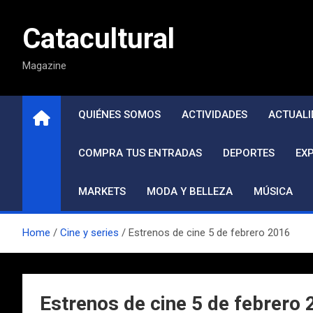
Saltar
al
Catacultural
contenido
Magazine
QUIÉNES SOMOS
ACTIVIDADES
ACTUALI
COMPRA TUS ENTRADAS
DEPORTES
EX
MARKETS
MODA Y BELLEZA
MÚSICA
Home
Cine y series
Estrenos de cine 5 de febrero 2016
Estrenos de cine 5 de febrero