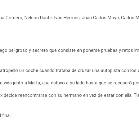
na Cordero, Nelson Dante, Iván Hermés, Juan Carlos Moya, Carlos Mart
o peligroso y secreto que consiste en ponerse pruebas y retos impos
 atropelló un coche cuando trataba de cruzar una autopista con los
su vida junto a Marta, que estuvo a su lado hasta que se recuperó p
ex decide reencontrarse con su hermano en vez de estar con ella. Ti
 final.