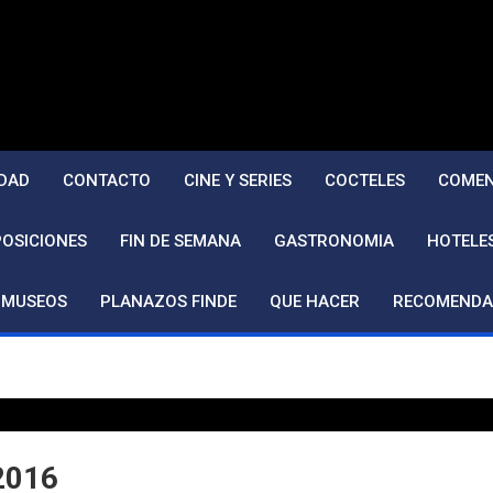
DAD
CONTACTO
CINE Y SERIES
COCTELES
COMEN
POSICIONES
FIN DE SEMANA
GASTRONOMIA
HOTELE
MUSEOS
PLANAZOS FINDE
QUE HACER
RECOMENDA
 2016