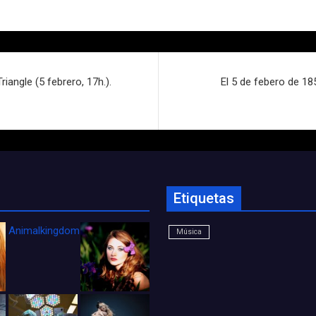
iangle (5 febrero, 17h.).
El 5 de febero de 18
Etiquetas
Animalkingdom_FichaCine
Música