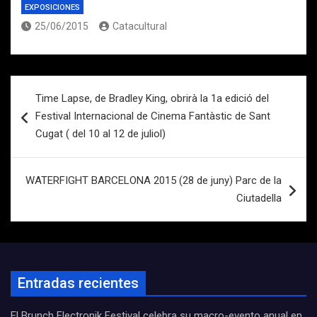
EXPOSICIONES
25/06/2015
Catacultural
Navegación
Time Lapse, de Bradley King, obrirà la 1a edició del
de
Festival Internacional de Cinema Fantàstic de Sant
entradas
Cugat ( del 10 al 12 de juliol)
WATERFIGHT BARCELONA 2015 (28 de juny) Parc de la
Ciutadella
Entradas recientes
El Brunch Electronik Festival celebra su macro-evento anual en