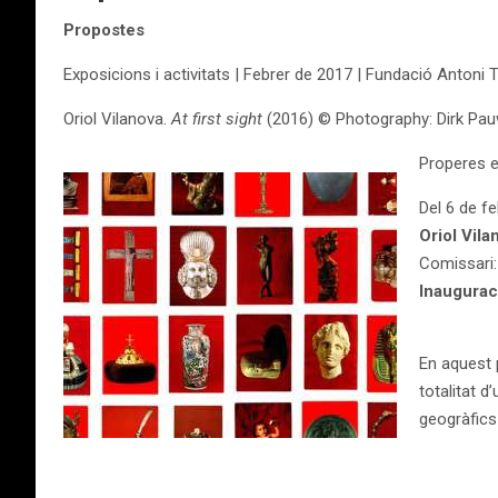
Propostes
Exposicions i activitats | Febrer de 2017 | Fundació Antoni 
Oriol Vilanova.
At first sight
(2016) © Photography: Dirk Pa
Properes e
Del 6 de f
Oriol Vil
Comissari:
Inauguraci
En aquest 
totalitat d
geogràfics