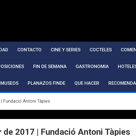
DAD
CONTACTO
CINE Y SERIES
COCTELES
COMEN
POSICIONES
FIN DE SEMANA
GASTRONOMIA
HOTELE
MUSEOS
PLANAZOS FINDE
QUE HACER
RECOMENDA
7 | Fundació Antoni Tàpies
er de 2017 | Fundació Antoni Tàpies