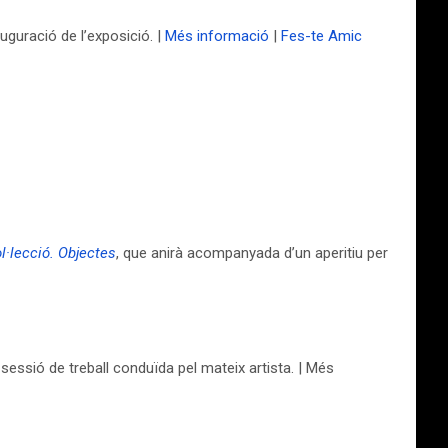
auguració de l’exposició. |
Més informació
|
Fes-te Amic
l·lecció. Objectes
, que anirà acompanyada d’un aperitiu per
essió de treball conduïda pel mateix artista. | Més