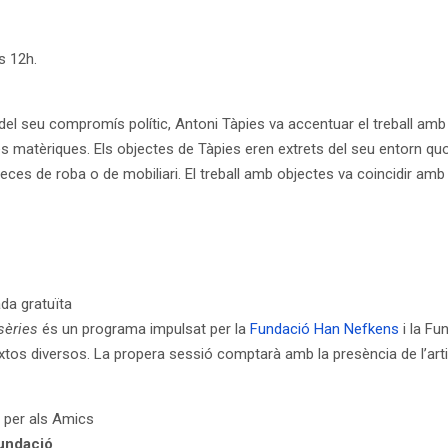
s 12h.
el seu compromís polític, Antoni Tàpies va accentuar el treball amb 
es matèriques. Els objectes de Tàpies eren extrets del seu entorn quoti
s de roba o de mobiliari. El treball amb objectes va coincidir amb l’
ada gratuïta
sèries
és un programa impulsat per la
Fundació Han Nefkens
i la Fu
extos diversos. La propera sessió comptarà amb la presència de l’a
va per als Amics
Fundació