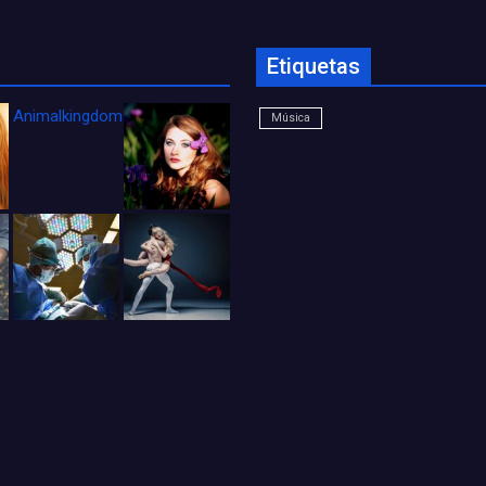
Etiquetas
Animalkingdom_FichaCine
Música