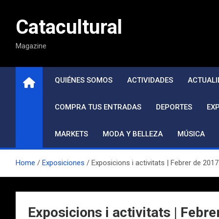
Saltar
al
Catacultural
contenido
Magazine
QUIÉNES SOMOS
ACTIVIDADES
ACTUALI
COMPRA TUS ENTRADAS
DEPORTES
EX
MARKETS
MODA Y BELLEZA
MÚSICA
Home
Exposiciones
Exposicions i activitats | Febrer de 201
Exposicions i activitats | Febr