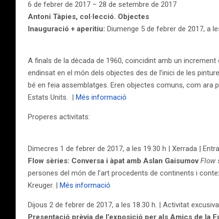
6 de febrer de 2017 – 28 de setembre de 2017
Antoni Tàpies, col·lecció. Objectes
Inauguració + aperitiu:
Diumenge 5 de febrer de 2017, a le
A finals de la dècada de 1960, coincidint amb un increment d
endinsat en el món dels objectes des de l’inici de les pintur
bé en feia assemblatges. Eren objectes comuns, com ara pece
Estats Units. |
Més informació
Properes activitats:
Dimecres 1 de febrer de 2017, a les 19.30 h | Xerrada | Entr
Flow sèries: Conversa i àpat amb Aslan Gaisumov
Flow 
persones del món de l’art procedents de continents i cont
Kreuger. |
Més informació
Dijous 2 de febrer de 2017, a les 18.30 h. | Activitat excusi
Presentació prèvia de l’exposició per als Amics de la 