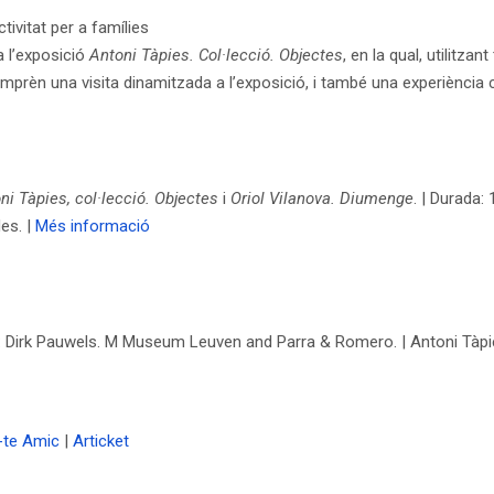
tivitat per a famílies
a l’exposició
Antoni Tàpies. Col·lecció. Objectes
, en la qual, utilitza
omprèn una visita dinamitzada a l’exposició, i també una experiència c
i Tàpies, col·lecció. Objectes
i
Oriol Vilanova. Diumenge
. | Durada: 
es. |
Més informació
 Dirk Pauwels. M Museum Leuven and Parra & Romero. | Antoni Tàpi
-te Amic
|
Articket