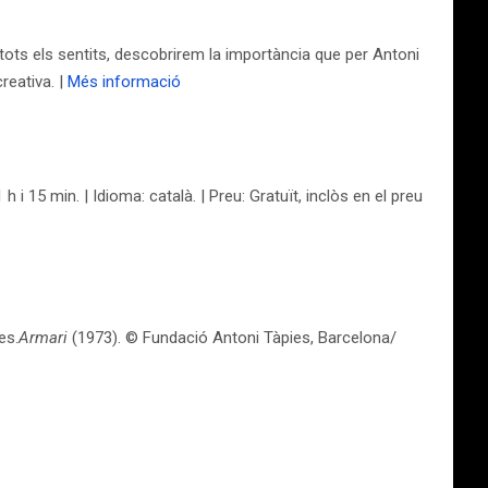
nt tots els sentits, descobrirem la importància que per Antoni
reativa. |
Més informació
1 h i 15 min. | Idioma: català. | Preu: Gratuït, inclòs en el preu
es.
Armari
(1973). © Fundació Antoni Tàpies, Barcelona/