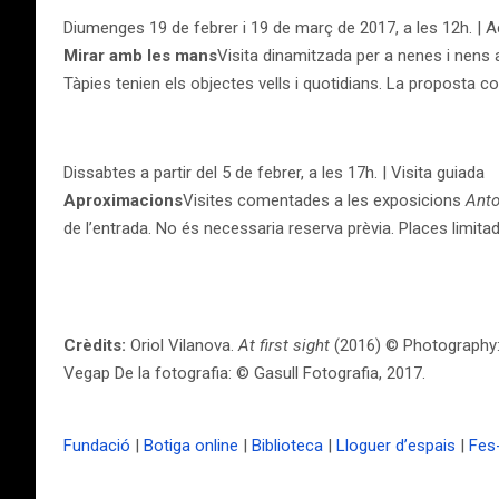
Diumenges 19 de febrer i 19 de març de 2017, a les 12h. | Ac
Mirar amb les mans
Visita dinamitzada per a nenes i nens 
Tàpies tenien els objectes vells i quotidians. La proposta c
Dissabtes a partir del 5 de febrer, a les 17h. | Visita guiada
Aproximacions
Visites comentades a les exposicions
Anton
de l’entrada. No és necessaria reserva prèvia. Places limitad
Crèdits:
Oriol Vilanova.
At first sight
(2016) © Photography:
Vegap De la fotografia: © Gasull Fotografia, 2017.
Fundació
|
Botiga online
|
Biblioteca
|
Lloguer d’espais
|
Fes