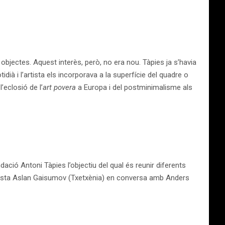
objectes. Aquest interès, però, no era nou. Tàpies ja s’havia
dià i l’artista els incorporava a la superfície del quadre o
eclosió de l’
​art povera
a Europa i del postminimalisme als
ndació Antoni Tàpies l’objectiu del qual és reunir diferents
rtista Aslan Gaisumov (Txetxènia) en conversa amb Anders