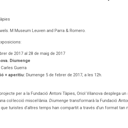
Tàpies
uwels. M Museum Leuven and Parra & Romero.
xposicions:
ebrer de 2017 al 28 de maig de 2017
anova. Diumenge
 Carles Guerra
ó + aperitiu:
Diumenge 5 de febrer de 2017, a les 12h.
projecte per a la Fundació Antoni Tàpies, Oriol Vilanova desplega un 
’una col·lecció miscel·lània.
Diumenge
transformarà la Fundació Anton
 que turistes d’altres temps han compartit a través d’un format tan 