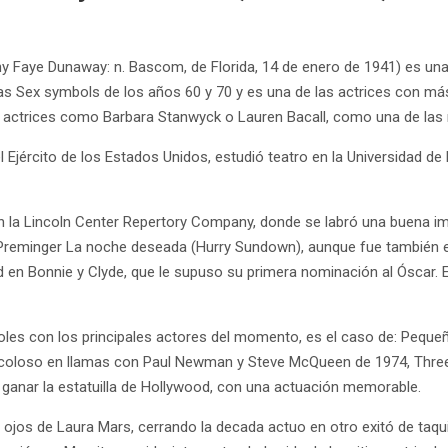
 Faye Dunaway: n. Bascom, de Florida, 14 de enero de 1941) es una
 Sex symbols de los años 60 y 70 y es una de las actrices con más pe
a actrices como Barbara Stanwyck o Lauren Bacall, como una de las 
l Ejército de los Estados Unidos, estudió teatro en la Universidad d
 la Lincoln Center Repertory Company, donde se labró una buena ima
o Preminger La noche deseada (Hurry Sundown), aunque fue también 
en Bonnie y Clyde, que le supuso su primera nominación al Óscar. 
oles con los principales actores del momento, es el caso de: Peq
l coloso en llamas con Paul Newman y Steve McQueen de 1974, Thre
 ganar la estatuilla de Hollywood, con una actuación memorable.
 ojos de Laura Mars, cerrando la decada actuo en otro exitó de taquil