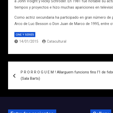
a John Voight y Ricky Schroder. En 1981 fue notable su act
tiempos y proyectos e hizo muchas apariciones en televisión
Como actriz secundaria ha participado en gran número de 
Arco de Luc Besson o Don Juan de Marco de 1995, entre ot
CINE Y SERIES
14/01/2015
Catacultural
Navegación
P R O R R O G U E M ! Allarguem funcions fins l’1 de febr
de
(Sala Barts)
entradas