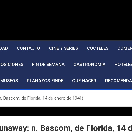
DAD
CONTACTO
CINE Y SERIES
COCTELES
COMEN
POSICIONES
FIN DE SEMANA
GASTRONOMIA
HOTELE
MUSEOS
PLANAZOS FINDE
QUE HACER
RECOMENDA
 Bascom, de Florida, 14 de enero de 1941)
naway: n. Bascom, de Florida, 14 