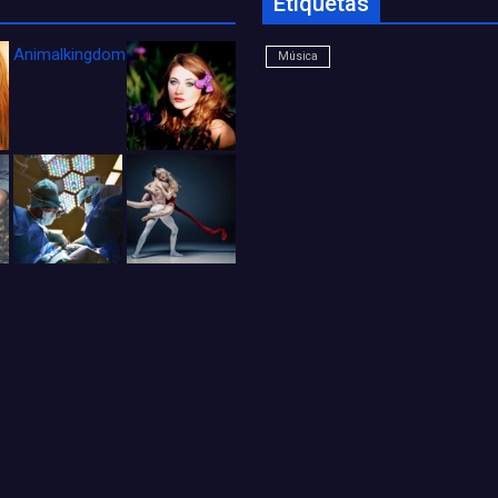
Etiquetas
Animalkingdom_FichaCine
Música