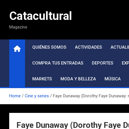
Saltar
al
Catacultural
contenido
Magazine
QUIÉNES SOMOS
ACTIVIDADES
ACTUALI
COMPRA TUS ENTRADAS
DEPORTES
EX
MARKETS
MODA Y BELLEZA
MÚSICA
Home
Cine y series
Faye Dunaway (Dorothy Faye Dunaway: n.
Faye Dunaway (Dorothy Faye Du