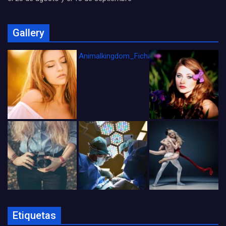
Gallery
Animalkingdom_FichaCine
Etiquetas