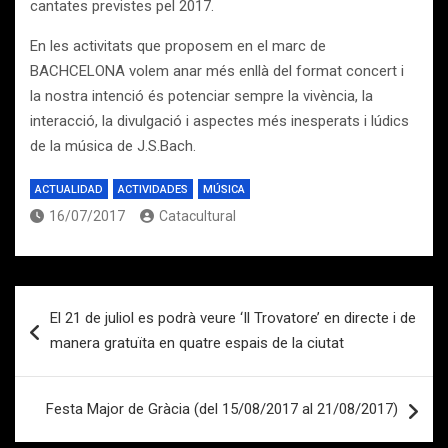
cantates previstes pel 2017.
​En les activitats que proposem en el marc de
BACHCELONA volem anar més enllà del format concert i
la nostra intenció és potenciar sempre la vivència, la
interacció, la divulgació i aspectes més inesperats i lúdics
de la música de J.S.Bach.
ACTUALIDAD
ACTIVIDADES
MÚSICA
16/07/2017
Catacultural
Navegación
El 21 de juliol es podrà veure ‘Il Trovatore’ en directe i de
de
manera gratuïta en quatre espais de la ciutat
entradas
Festa Major de Gràcia (del 15/08/2017 al 21/08/2017)