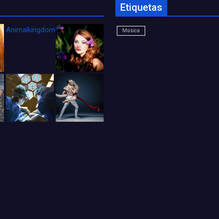
Etiquetas
Animalkingdom_FichaCine
Música