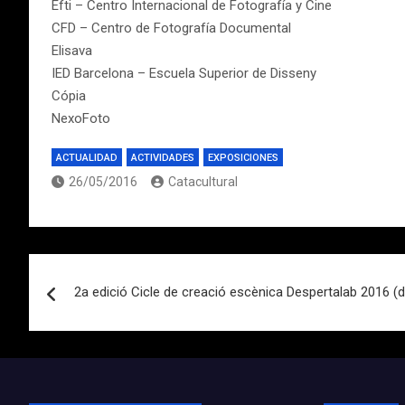
Efti – Centro Internacional de Fotografía y Cine
CFD – Centro de Fotografía Documental
Elisava
IED Barcelona – Escuela Superior de Disseny
Cópia
NexoFoto
ACTUALIDAD
ACTIVIDADES
EXPOSICIONES
26/05/2016
Catacultural
Navegación
2a edició Cicle de creació escènica Despertalab 2016 (de
de
entradas