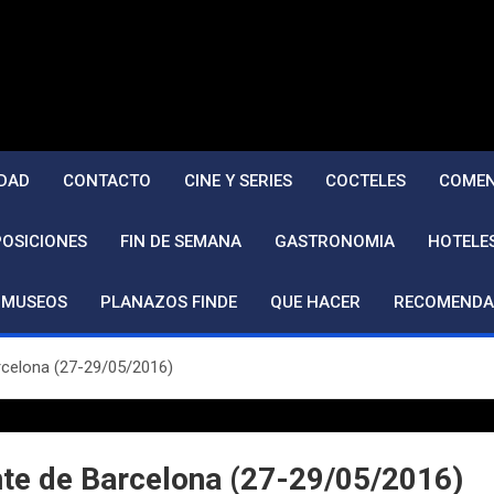
DAD
CONTACTO
CINE Y SERIES
COCTELES
COMEN
POSICIONES
FIN DE SEMANA
GASTRONOMIA
HOTELE
MUSEOS
PLANAZOS FINDE
QUE HACER
RECOMENDA
rcelona (27-29/05/2016)
nte de Barcelona (27-29/05/2016)