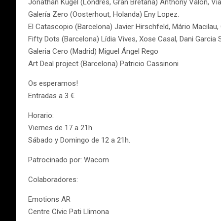
Jonathan Kugel (Londres, Gran Bretaña) Anthony Valon, Vi
Galería Zero (Oosterhout, Holanda) Eny Lopez.
El Catascopio (Barcelona) Javier Hirschfeld, Mário Macilau,
Fifty Dots (Barcelona) Lídia Vives, Xose Casal, Dani Garcia 
Galeria Cero (Madrid) Miguel Ángel Rego
Art Deal project (Barcelona) Patricio Cassinoni
Os esperamos!
Entradas a 3 €
Horario:
Viernes de 17 a 21h.
Sábado y Domingo de 12 a 21h.
Patrocinado por: Wacom
Colaboradores:
Emotions AR
Centre Cívic Pati Llimona