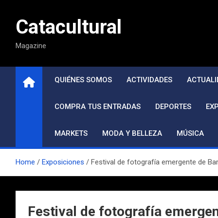
Saltar
al
Catacultural
contenido
Magazine
QUIÉNES SOMOS
ACTIVIDADES
ACTUALI
COMPRA TUS ENTRADAS
DEPORTES
EX
MARKETS
MODA Y BELLEZA
MÚSICA
Home
Exposiciones
Festival de fotografía emergente de Ba
Festival de fotografía emerge