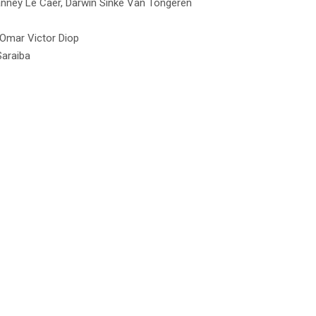
anney Le Caer, Darwin Sinke Van Tongeren
 Omar Victor Diop
Saraiba