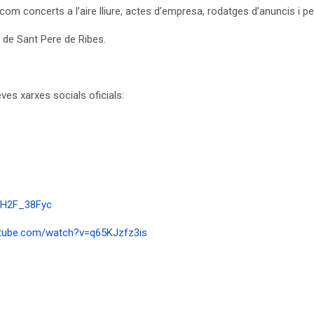
 concerts a l’aire lliure, actes d’empresa, rodatges d’anuncis i pel·
 de Sant Pere de Ribes.
ves xarxes socials oficials:
VH2F_38Fyc
utube.com/watch?v=q65KJzfz3is