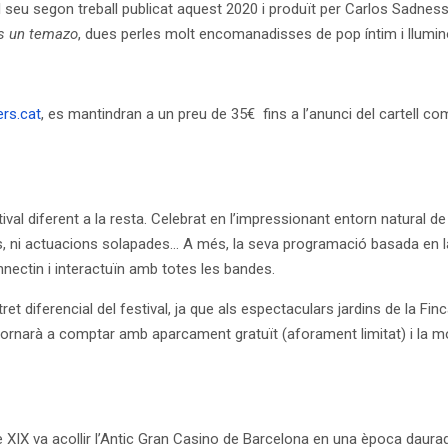
l seu segon treball publicat aquest 2020 i produït per Carlos Sadne
s un temazo
, dues perles molt encomanadisses de pop íntim i llumin
rs.cat
, es mantindran a un preu de 35€ fins a l’anunci del cartell comp
val diferent a la resta. Celebrat en l’impressionant entorn natural de
ns, ni actuacions solapades… A més, la seva programació basada en la
nnectin i interactuïn amb totes les bandes.
t diferencial del festival, ja que als espectaculars jardins de la Finc
tornarà a comptar amb aparcament gratuït (aforament limitat) i la mo
gle XIX va acollir l’Antic Gran Casino de Barcelona en una època daura