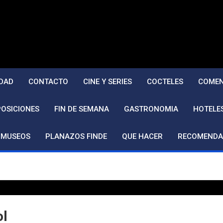
DAD
CONTACTO
CINE Y SERIES
COCTELES
COMEN
POSICIONES
FIN DE SEMANA
GASTRONOMIA
HOTELE
MUSEOS
PLANAZOS FINDE
QUE HACER
RECOMENDA
ol