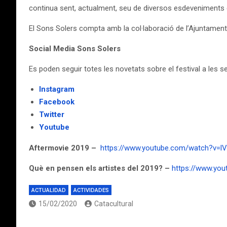
continua sent, actualment, seu de diversos esdeveniments com
El Sons Solers compta amb la col·laboració de l’Ajuntament
Social Media Sons Solers
Es poden seguir totes les novetats sobre el festival a les se
Instagram
Facebook
Twitter
Youtube
Aftermovie 2019 –
https://www.youtube.com/watch?v=l
Què en pensen els artistes del 2019? –
https://www.yo
ACTUALIDAD
ACTIVIDADES
15/02/2020
Catacultural