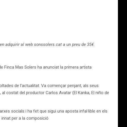
den adquirir al web sonssolers.cat a un preu de 35€.
 de Finca Mas Solers ha anunciat la primera artista
tades de l’actualitat. Va començar penjant, als seus
 al costat del productor Carlos Avatar (El Kanka, El niño de
xes socials i ha fet que sigui una aposta infal·lible en els
do innat per a la composició