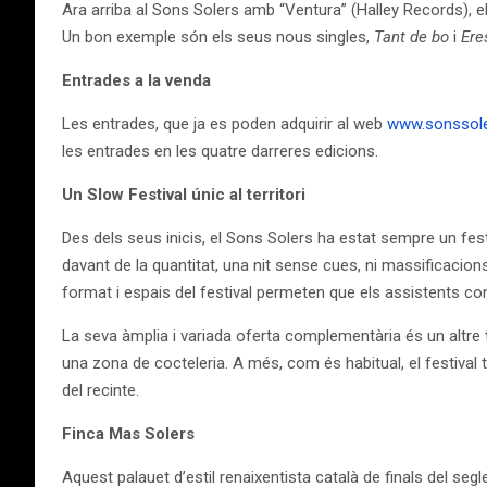
Ara arriba al Sons Solers amb “Ventura” (Halley Records), e
Un bon exemple són els seus nous singles,
Tant de bo
i
Ere
Entrades a la venda
Les entrades, que ja es poden adquirir al web
www.sonssole
les entrades en les quatre darreres edicions.
Un Slow Festival únic al territori
Des dels seus inicis, el Sons Solers ha estat sempre un festi
davant de la quantitat, una nit sense cues, ni massificacio
format i espais del festival permeten que els assistents co
La seva àmplia i variada oferta complementària és un altre tre
una zona de cocteleria. A més, com és habitual, el festival 
del recinte.
Finca Mas Solers
Aquest palauet d’estil renaixentista català de finals del se