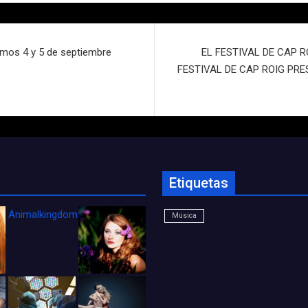
imos 4 y 5 de septiembre
EL FESTIVAL DE CAP R
FESTIVAL DE CAP ROIG PRESE
Etiquetas
Animalkingdom_FichaCine
Música