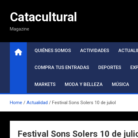
Saltar
al
Catacultural
contenido
Magazine
QUIÉNES SOMOS
ACTIVIDADES
ACTUALI
COMPRA TUS ENTRADAS
DEPORTES
EX
MARKETS
MODA Y BELLEZA
MÚSICA
Home
Actualidad
Festival Sons Solers 10 de juliol
Festival Sons Solers 10 de juli