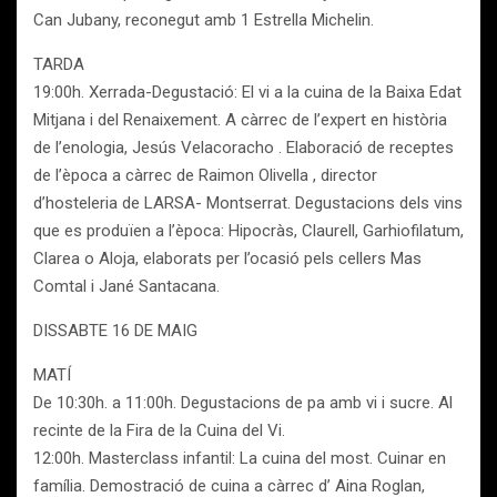
Can Jubany, reconegut amb 1 Estrella Michelin.
TARDA
19:00h. Xerrada-Degustació: El vi a la cuina de la Baixa Edat
Mitjana i del Renaixement. A càrrec de l’expert en història
de l’enologia, Jesús Velacoracho . Elaboració de receptes
de l’època a càrrec de Raimon Olivella , director
d’hosteleria de LARSA- Montserrat. Degustacions dels vins
que es produïen a l’època: Hipocràs, Claurell, Garhiofilatum,
Clarea o Aloja, elaborats per l’ocasió pels cellers Mas
Comtal i Jané Santacana.
DISSABTE 16 DE MAIG
MATÍ
De 10:30h. a 11:00h. Degustacions de pa amb vi i sucre. Al
recinte de la Fira de la Cuina del Vi.
12:00h. Masterclass infantil: La cuina del most. Cuinar en
família. Demostració de cuina a càrrec d’ Aina Roglan,