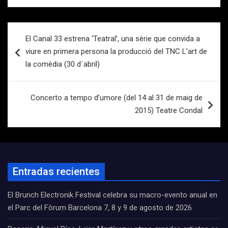
Navegación
El Canal 33 estrena ‘Teatral’, una sèrie que convida a
de
viure en primera persona la producció del TNC L’art de
entradas
la comèdia (30 d´abril)
Concerto a tempo d’umore (del 14 al 31 de maig de
2015) Teatre Condal
Entradas recientes
El Brunch Electronik Festival celebra su macro-evento anual en
el Parc del Fòrum Barcelona 7, 8 y 9 de agosto de 2026