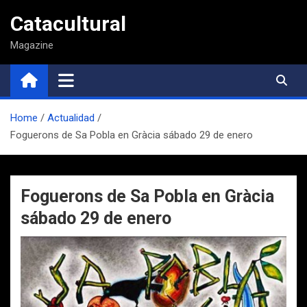
Saltar
Catacultural
al
contenido
Magazine
Home
Actualidad
Foguerons de Sa Pobla en Gràcia sábado 29 de enero
Foguerons de Sa Pobla en Gràcia
sábado 29 de enero