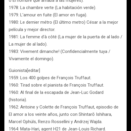
o El hombre que amaba a las mujeres).
1978: La chambre verte (La habitación verde).
1979: L’amour en fuite (El amor en fuga).
1980: Le dernier métro (El último metro) César a la mejor
película y mejor director.
1981: La femme d’à côté (La mujer de la puerta de al lado /
La mujer de al lado).
1983: Vivement dimanche! (Confidencialmente tuya /
Vivamente el domingo).
Guionista[editar]
1959: Los 400 golpes de François Truffaut.
1960: Tirad sobre el pianista de François Truffaut.
1960: Al final de la escapada de Jean-Luc Godard
(historia).
1962: Antoine y Colette de François Truffaut, episodio de
El amor a los veinte años, junto con Shintarō Ishihara,
Marcel Ophüls, Renzo Rossellini y Andrzej Wajda.
1964: Mata-Hari, agent H21 de Jean-Louis Richard.