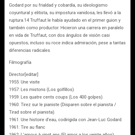
Godard por su frialdad y cobardía, su ideologismo
coyuntural y elitista, su impostura vanidosa, les llevó a la
ruptura.14 Truffaut le había ayudado en el primer guion y
también como productor. Hicieron una carrera en paralelo
en vida de Truffaut, con dos ángulos de visión casi
opuestos; incluso su roce indica admiración, pese a tantas
diferencias radicales.
Filmografía
Director[editar]
1955: Une visite
1957: Les mistons (Los golfillos).
1959: Les quatre cents coups (Los 400 golpes).
1960: Tirez sur le pianiste (Disparen sobre el pianista /
Tirad sobre el pianista).
1961: Une histoire d’eau, codirigida con Jean-Luc Godard.
1961: Tire au flanc
1962: L’amour à vingt ans (El amor a los veinte años)