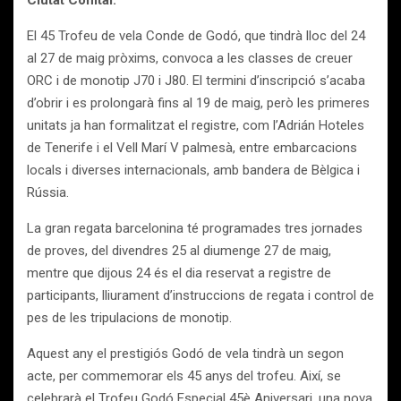
Ciutat Comtal.
El 45 Trofeu de vela Conde de Godó, que tindrà lloc del 24
al 27 de maig pròxims, convoca a les classes de creuer
ORC i de monotip J70 i J80. El termini d’inscripció s’acaba
d’obrir i es prolongarà fins al 19 de maig, però les primeres
unitats ja han formalitzat el registre, com l’Adrián Hoteles
de Tenerife i el Vell Marí V palmesà, entre embarcacions
locals i diverses internacionals, amb bandera de Bèlgica i
Rússia.
La gran regata barcelonina té programades tres jornades
de proves, del divendres 25 al diumenge 27 de maig,
mentre que dijous 24 és el dia reservat a registre de
participants, lliurament d’instruccions de regata i control de
pes de les tripulacions de monotip.
Aquest any el prestigiós Godó de vela tindrà un segon
acte, per commemorar els 45 anys del trofeu. Així, se
celebrarà el Trofeu Godó Especial 45è Aniversari, una nova