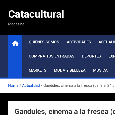
Saltar
al
Catacultural
contenido
Magazine
QUIÉNES SOMOS
ACTIVIDADES
ACTUALI
COMPRA TUS ENTRADAS
DEPORTES
EX
MARKETS
MODA Y BELLEZA
MÚSICA
Home
Actualidad
Gandules, cinema a la fresca (del 8 al 24
Gandules, cinema a la fresca (