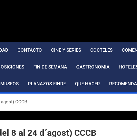
DAD
CONTACTO
CINE Y SERIES
COCTELES
COMEN
POSICIONES
FIN DE SEMANA
GASTRONOMIA
HOTELE
MUSEOS
PLANAZOS FINDE
QUE HACER
RECOMENDA
 d´agost) CCCB
del 8 al 24 d´agost) CCCB