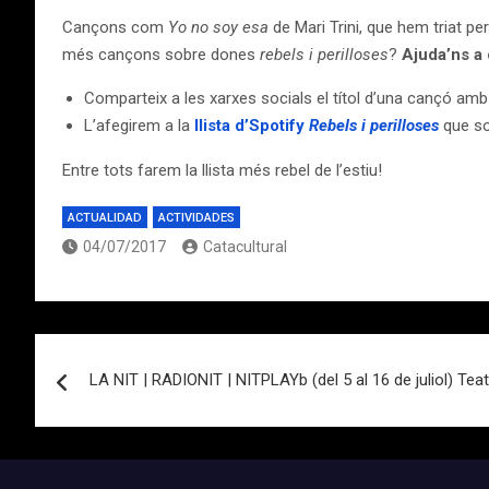
Cançons com
Yo no soy esa
de Mari Trini, que hem triat p
més cançons sobre dones
rebels i perilloses
?
Ajuda’ns a
Comparteix a les xarxes socials el títol d’una cançó am
L’afegirem a la
llista d’Spotify
Rebels i perilloses
que so
Entre tots farem la llista més rebel de l’estiu!
ACTUALIDAD
ACTIVIDADES
04/07/2017
Catacultural
Navegación
LA NIT | RADIONIT | NITPLAYb (del 5 al 16 de juliol) Te
de
entradas