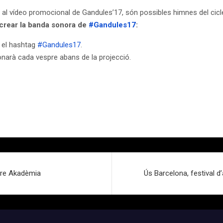
er al vídeo promocional de Gandules’17, són possibles himnes del ci
 crear la banda sonora de
#Gandules17
:
b el hashtag
#Gandules17
.
narà cada vespre abans de la projecció.
atre Akadèmia
Ús Barcelona, festival d’