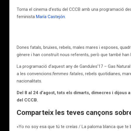
Torna el cinema d’estiu del CCCB amb una programació dedic
feminista
María Castejón
.
Dones fatals, bruixes, rebels, males mares i esposes, quadr
gènere i han construït nous referents, però que també han 
La programació d’aquest any de Gandules’17 – Gas Natural
a les convencions:
femmes fatales
, rebels quotidianes, ma
nacionalitats.
Del 8 al 24 d’agost, tots els dimarts, dimecres i dijous a
del CCCB.
Comparteix les teves cançons sobre 
«Yo no soy esa que tú te creías / La paloma blanca que te ba