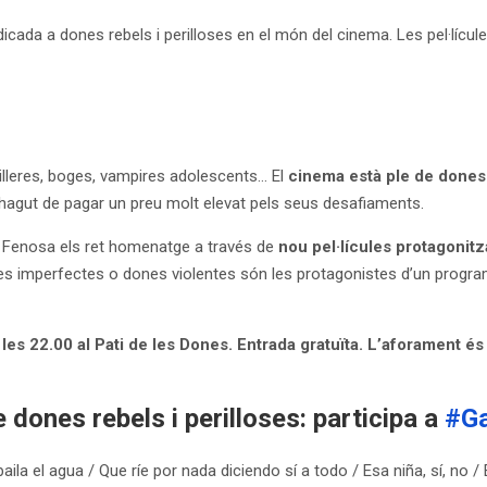
ada a dones rebels i perilloses en el món del cinema. Les pel·lícule
illeres, boges, vampires adolescents… El
cinema està ple de dones 
hagut de pagar un preu molt elevat pels seus desafiaments.
 Fenosa els ret homenatge a través de
nou pel·lícules protagonit
res imperfectes o dones violentes són les protagonistes d’un progra
 les 22.00 al Pati de les Dones. Entrada gratuïta. L’aforament és l
dones rebels i perilloses: participa a
#G
ila el agua / Que ríe por nada diciendo sí a todo / Esa niña, sí, no 