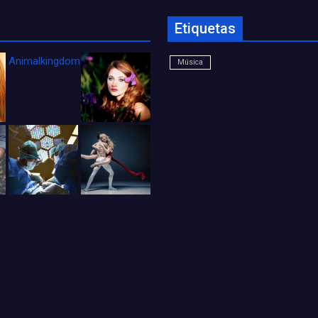
Etiquetas
Animalkingdom_FichaCine
Música