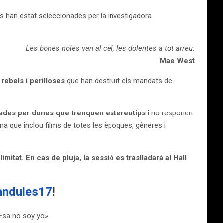
s han estat seleccionades per la investigadora
Les bones noies van al cel, les dolentes a tot arreu.
Mae West
rebels i perilloses
que han destruït els mandats de
zades per dones que trenquen estereotips
i no responen
ma que inclou films de totes les èpoques, gèneres i
imitat. En cas de pluja, la sessió es traslladarà al Hall
andules17
!
/ Esa no soy yo»