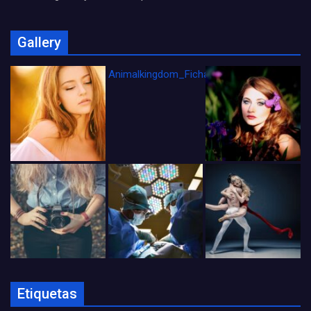
Gallery
Animalkingdom_FichaCine
Etiquetas