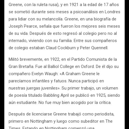
Greene, con la ruleta rusa), y en 1921 a la edad de 17 años
se sometió durante seis meses a psicoanálisis en Londres
para lidiar con su melancolía. Greene, en una biografía de
Joseph Pearce, señala que fueron los mejores seis meses
de su vida. Después de esto regresó al colegio pero no al
internado, viviendo con su familia. Entre sus compañeros
de colegio estaban Claud Cockburn y Peter Quennell.
Militó brevemente, en 1922, en el Partido Comunista de la
Gran Bretaña. Fue al Balliol College en Oxford. De él dijo su
compañero Evelyn Waugh: «A Graham Greene le
parecíamos infantiles y fatuos. Nunca participó en
nuestras juergas juveniles». Su primer trabajo, un volumen
de poesía titulado Babbling April se publicó en 1925, siendo
aún estudiante. No fue muy bien acogido por la crítica.
Después de licenciarse Greene trabajó como periodista,
primero en Nottingham y luego como subeditor en The
Times. Estando en Nottingham comenzó una