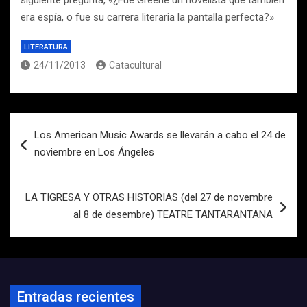
siguiente pregunta, «¿Fue Greene un novelista que también
era espía, o fue su carrera literaria la pantalla perfecta?»
LITERATURA
24/11/2013
Catacultural
Navegación
Los American Music Awards se llevarán a cabo el 24 de
de
noviembre en Los Ángeles
entradas
LA TIGRESA Y OTRAS HISTORIAS (del 27 de novembre
al 8 de desembre) TEATRE TANTARANTANA
Entradas recientes