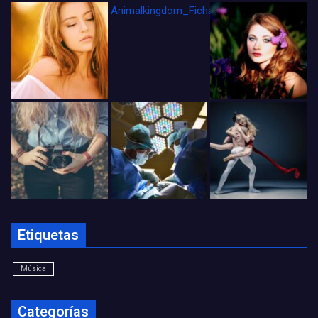
Animalkingdom_FichaCine
Etiquetas
Música
Categorías