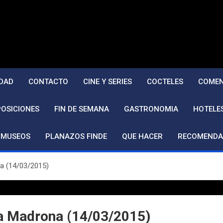
DAD
CONTACTO
CINE Y SERIES
COCTELES
COMEN
POSICIONES
FIN DE SEMANA
GASTRONOMIA
HOTELE
MUSEOS
PLANAZOS FINDE
QUE HACER
RECOMENDA
a (14/03/2015)
ta Madrona (14/03/2015)