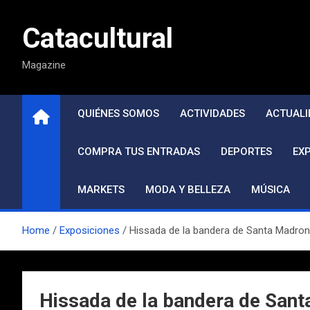
Saltar
al
Catacultural
contenido
Magazine
QUIÉNES SOMOS
ACTIVIDADES
ACTUALI
COMPRA TUS ENTRADAS
DEPORTES
EX
MARKETS
MODA Y BELLEZA
MÚSICA
Home
Exposiciones
Hissada de la bandera de Santa Madron
Hissada de la bandera de San