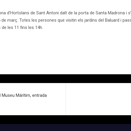
na d’Hortolans de Sant Antoni dalt de la porta de Santa Madrona i s’i
5 de març. Totes les persones que visitin els jardins del Baluard i p
e les 11 fins les 14h.
l Museu Márítim, entrada