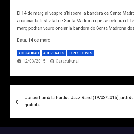
El 14 de març al vespre s’hissarà la bandera de Santa Madro
anunciar la festivitat de Santa Madrona que se celebra el 1
març podran veure onejar la bandera de Santa Madrona des d
Data: 14 de març
ACTUALIDAD
ACTIVIDADES
EXPOSICIONES
12/03/2015
Catacultural
Navegación
Concert amb la Purdue Jazz Band (19/03/2015) jardí de
de
gratuïta
entradas