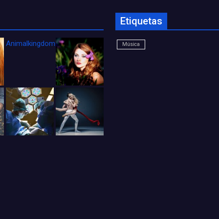
Etiquetas
Animalkingdom_FichaCine
Música