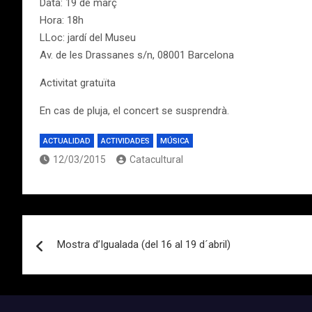
Data: 19 de març
Hora: 18h
LLoc: jardí del Museu
Av. de les Drassanes s/n, 08001 Barcelona
Activitat gratuïta
En cas de pluja, el concert se susprendrà.
ACTUALIDAD
ACTIVIDADES
MÚSICA
12/03/2015
Catacultural
Navegación
Mostra d’Igualada (del 16 al 19 d´abril)
de
entradas