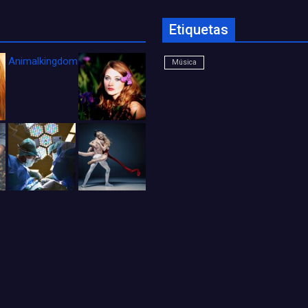
Etiquetas
Animalkingdom_FichaCine
Música