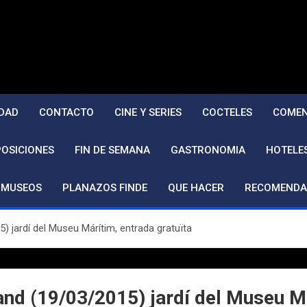
DAD
CONTACTO
CINE Y SERIES
COCTELES
COMEN
POSICIONES
FIN DE SEMANA
GASTRONOMIA
HOTELE
MUSEOS
PLANAZOS FINDE
QUE HACER
RECOMENDA
 jardí del Museu Márítim, entrada gratuïta
nd (19/03/2015) jardí del Museu Má