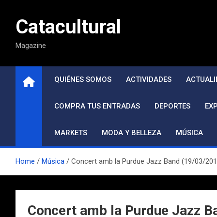
Saltar
al
Catacultural
contenido
Magazine
QUIÉNES SOMOS
ACTIVIDADES
ACTUALI
COMPRA TUS ENTRADAS
DEPORTES
EX
MARKETS
MODA Y BELLEZA
MÚSICA
Home
Música
Concert amb la Purdue Jazz Band (19/03/2015)
Concert amb la Purdue Jazz Ba