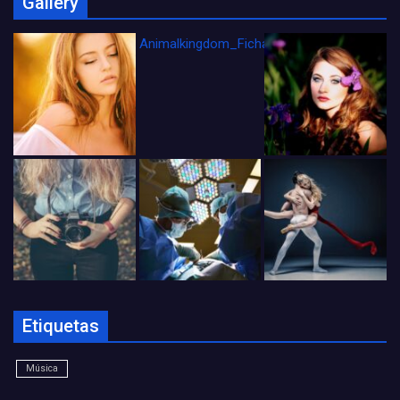
Gallery
Animalkingdom_FichaCine
Etiquetas
Música