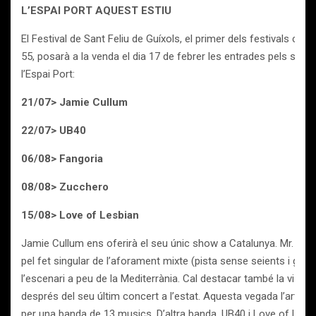
L’ESPAI PORT AQUEST ESTIU
El Festival de Sant Feliu de Guíxols, el primer dels festivals catal
55, posarà a la venda el dia 17 de febrer les entrades pels seg
l’Espai Port:
21/07> Jamie Cullum
22/07> UB40
06/08> Fangoria
08/08> Zucchero
15/08> Love of Lesbian
Jamie Cullum ens oferirà el seu únic show a Catalunya. Mr. Cull
pel fet singular de l’aforament mixte (pista sense seients i gra
l’escenari a peu de la Mediterrània. Cal destacar també la visit
després del seu últim concert a l’estat. Aquesta vegada l’artist
per una banda de 13 musics. D’altra banda, UB40 i Love of Lesb