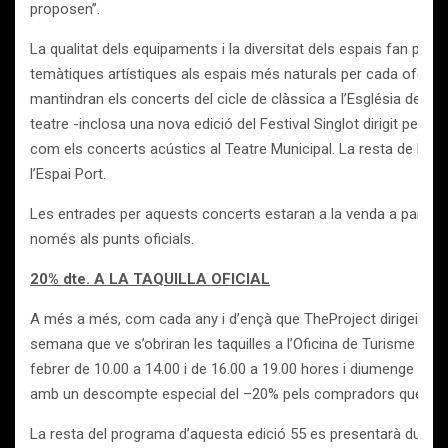
proposen”.
La qualitat dels equipaments i la diversitat dels espais fan poss
temàtiques artístiques als espais més naturals per cada oferta.
mantindran els concerts del cicle de clàssica a l’Església del Mo
teatre -inclosa una nova edició del Festival Singlot dirigit per A
com els concerts acústics al Teatre Municipal. La resta de la p
l’Espai Port.
Les entrades per aquests concerts estaran a la venda a partir d
només als punts oficials.
20% dte. A LA TAQUILLA OFICIAL
A més a més, com cada any i d’ençà que TheProject dirigeix el F
semana que ve s’obriran les taquilles a l’Oficina de Turisme del
febrer de 10.00 a 14.00 i de 16.00 a 19.00 hores i diumenge 19 
amb un descompte especial del –20% pels compradors que s’apro
La resta del programa d’aquesta edició 55 es presentarà duran