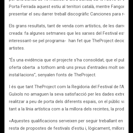
Porta Ferrada aquest estiu al territori català, mentre Fangoria ar
presentar el seu darrer treball discogràfic Canciones para robo
Els grans resultats, tant de venda com artístics, de les darreres 
creada: fa algunes setmanes que les xarxes del Festival estan
interessant-se pel programa- han fet que TheProject decideixi
artistes.
“És una evidència que el projecte s’ha consolidat, que el public 
oferta oberta a tothom amb uns preus d’entrades molt sensibl
instal·lacions”, senyalen fonts de TheProject.
I és que tant TheProject com la Regidoria del Festival de l’Ajun
Guíxols no amaguen la seva satisfacció per les dades extretes 
realitzar a peu de porta dels diferents espais, on el públic va p
tant a la línia artística com a la millora dels recintes, la producció
«Aquestes qualificacions serveixen per seguir treballant en un c
resta de propostes de festivals d’estiu i, lògicament, millorar el