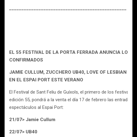
________
____
________
____
____
____
________________
an>
EL 55 FESTIVAL DE LA PORTA FERRADA ANUNCIA LOS 
CONFIRMADOS
JAMIE CULLUM, ZUCCHERO UB40, LOVE OF LESBIAN Y 
EN EL ESPAI PORT ESTE VERANO
El Festival de Sant Feliu de Guíxols, el primero de los festivales 
edición 55, pondrá a la venta el día 17 de febrero las entradas p
espectáculos al Espai Port:
21/07> Jamie Cullum
22/07> UB40