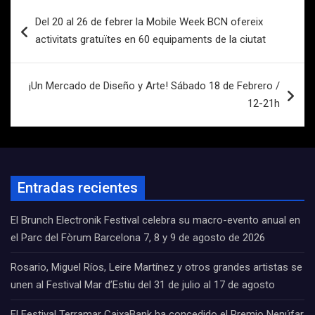
Navegación
Del 20 al 26 de febrer la Mobile Week BCN ofereix
de
activitats gratuïtes en 60 equipaments de la ciutat
entradas
¡Un Mercado de Diseño y Arte! Sábado 18 de Febrero /
12-21h
Entradas recientes
El Brunch Electronik Festival celebra su macro-evento anual en
el Parc del Fòrum Barcelona 7, 8 y 9 de agosto de 2026
Rosario, Miguel Ríos, Leire Martínez y otros grandes artistas se
unen al Festival Mar d’Estiu del 31 de julio al 17 de agosto
El Festival Terramar CaixaBank ha concedido el Premio Nenúfar