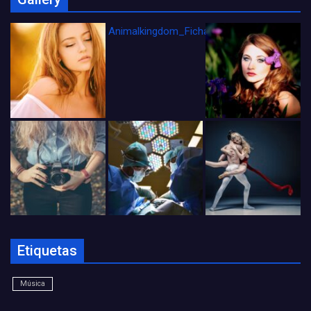
Animalkingdom_FichaCine
Etiquetas
Música