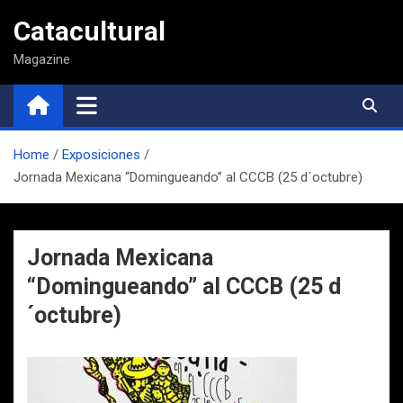
Saltar
Catacultural
al
contenido
Magazine
Home
Exposiciones
Jornada Mexicana “Domingueando” al CCCB (25 d´octubre)
Jornada Mexicana
“Domingueando” al CCCB (25 d
´octubre)