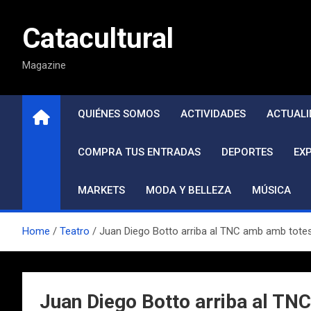
Saltar
al
Catacultural
contenido
Magazine
QUIÉNES SOMOS
ACTIVIDADES
ACTUALI
COMPRA TUS ENTRADAS
DEPORTES
EX
MARKETS
MODA Y BELLEZA
MÚSICA
Home
Teatro
Juan Diego Botto arriba al TNC amb amb totes 
Juan Diego Botto arriba al TN