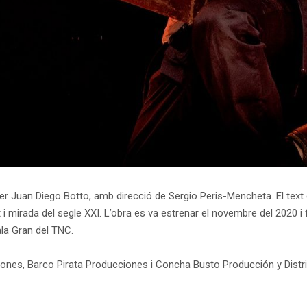
per Juan Diego Botto, amb direcció de Sergio Peris-Mencheta. El te
t i mirada del segle XXI. L’obra es va estrenar el novembre del 2020 i f
Sala Gran del TNC.
ones, Barco Pirata Producciones i Concha Busto Producción y Distri