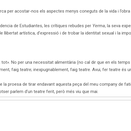
rca per acostar-nos els aspectes menys coneguts de la vida i l’obra 
sidencia de Estudiantes, les crítiques rebudes per
Yerma
, la seva exp
llibertat artística, d’expressió i de trobar la identitat sexual i la imp
 tot». No per una necessitat alimentària (no cal dir que en els temps
lement, faig teatre; inexpugnablement, faig teatre. Avui, fer teatre 
e la proesa de tirar endavant aquesta peça del meu company de fatigue
ser parlem d’un teatre ferit, però més viu que mai.