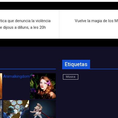
ca que denuncia la violència
Vuelve la magia de los M
 dijous a dilluns, a les 20h
Etiquetas
Animalkingdom_FichaCine
Música