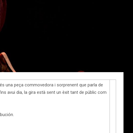
xt és una peça commovedora i sorprenent que parla de
ins avui dia, la gira està sent un èxit tant de públic com
bución.