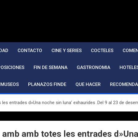
DAD
CONTACTO
CINE Y SERIES
COCTELES
COMEN
POSICIONES
FIN DE SEMANA
GASTRONOMIA
HOTELE
MUSEOS
PLANAZOS FINDE
QUE HACER
RECOMENDA
les entrades d»Una noche sin luna’ exhaurides .Del 9 al 23 de desemb
C amb amb totes les entrades d»Una 