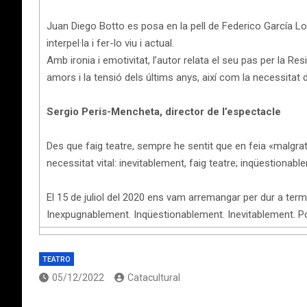
Juan Diego Botto es posa en la pell de Federico García Lo
interpel·la i fer-lo viu i actual.
Amb ironia i emotivitat, l’autor relata el seu pas per la Re
amors i la tensió dels últims anys, així com la necessitat de 
Sergio Peris-Mencheta, director de l’espectacle
Des que faig teatre, sempre he sentit que en feia «malgrat
necessitat vital: inevitablement, faig teatre; inqüestionab
El 15 de juliol del 2020 ens vam arremangar per dur a term
Inexpugnablement. Inqüestionablement. Inevitablement. Pot
TEATRO
05/12/2022
Catacultural