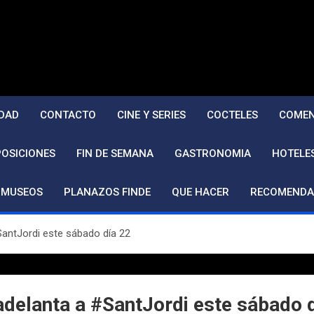
DAD
CONTACTO
CINE Y SERIES
COCTELES
COMEN
POSICIONES
FIN DE SEMANA
GASTRONOMIA
HOTELE
MUSEOS
PLANAZOS FINDE
QUE HACER
RECOMENDA
antJordi este sábado día 22
delanta a #SantJordi este sábado 