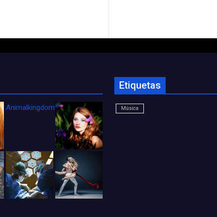
Etiquetas
Animalkingdom_FichaCine
Música