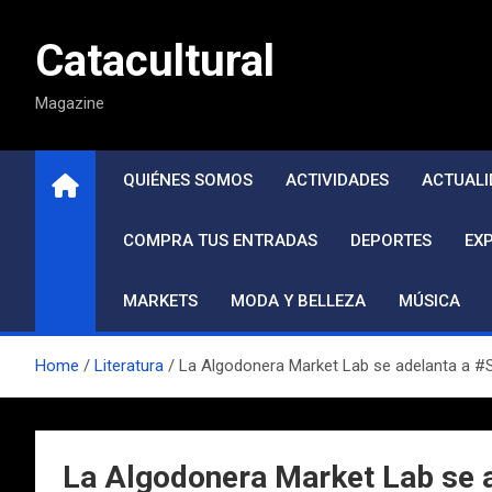
Saltar
al
Catacultural
contenido
Magazine
QUIÉNES SOMOS
ACTIVIDADES
ACTUALI
COMPRA TUS ENTRADAS
DEPORTES
EX
MARKETS
MODA Y BELLEZA
MÚSICA
Home
Literatura
La Algodonera Market Lab se adelanta a #S
La Algodonera Market Lab se a