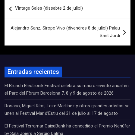
Navegación
Vintage Sales (dissabte 2 de juliol)
de
entradas
Alejandro Sanz, Sirope Vivo (divendres 8 de juliol) Palau
Sant Jordi
Entradas recientes
El Brunch Electronik Festival celebra su macro-evento anual en
el Parc del Fòrum Barcelona 7, 8 y 9 de agosto de 2026
Rosario, Miguel Ríos, Leire Martínez y otros grandes artistas se
unen al Festival Mar d’Estiu del 31 de julio al 17 de agosto
El Festival Terramar CaixaBank ha concedido el Premio Nenúfar
by Sala Joiers a Sergio Dalma.