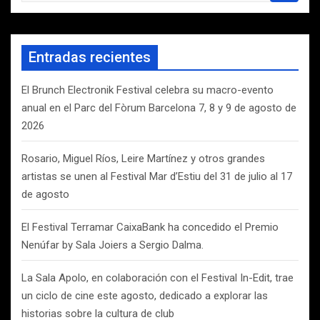
s
c
a
Entradas recientes
r
El Brunch Electronik Festival celebra su macro-evento
anual en el Parc del Fòrum Barcelona 7, 8 y 9 de agosto de
2026
Rosario, Miguel Ríos, Leire Martínez y otros grandes
artistas se unen al Festival Mar d’Estiu del 31 de julio al 17
de agosto
El Festival Terramar CaixaBank ha concedido el Premio
Nenúfar by Sala Joiers a Sergio Dalma.
La Sala Apolo, en colaboración con el Festival In-Edit, trae
un ciclo de cine este agosto, dedicado a explorar las
historias sobre la cultura de club