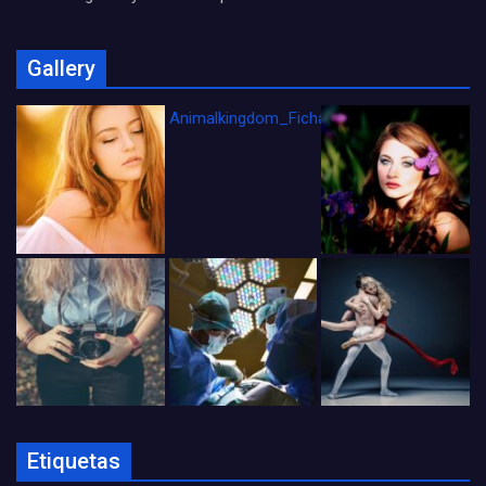
Gallery
Animalkingdom_FichaCine
Etiquetas