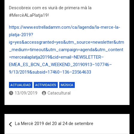
Descobreix com es viurà de primera mà la
#MercèALaPlatja19!
https://www.estrelladamm.com/ca/lagenda/la-merce-la-
platja-2019?
ig=yes&accessgranted=yes&utm_source=newsletter&utm
_medium=timeout&utm_campaign=agenda&utm_content
=mercealaplatja2019&cid=email–NEWSLETTER–
EMEA_ES_BCN_CA_WEEKEND_20190913–107746–
9/13/2019&subsid=17460–136–23564633
ACTUALIDAD
ACTIVIDADES
MÚSICA
13/09/2019
Catacultural
Navegación
La Mercè 2019 del 20 al 24 de setembre
de