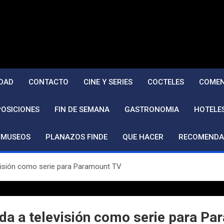
DAD
CONTACTO
CINE Y SERIES
COCTELES
COMEN
POSICIONES
FIN DE SEMANA
GASTRONOMIA
HOTELE
MUSEOS
PLANAZOS FINDE
QUE HACER
RECOMENDA
evisión como serie para Paramount TV
ada a televisión como serie para P