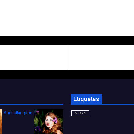
Etiquetas
Animalkingdom_FichaCine
Música