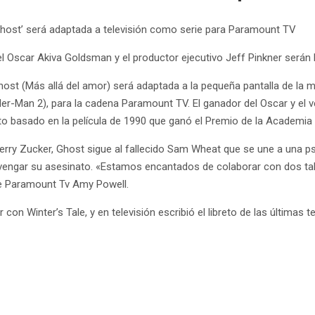
‘Ghost’ será adaptada a televisión como serie para Paramount TV
l Oscar Akiva Goldsman y el productor ejecutivo Jeff Pinkner serán lo
Ghost (Más allá del amor) será adaptada a la pequeña pantalla de la
er-Man 2), para la cadena Paramount TV. El ganador del Oscar y el ve
to basado en la película de 1990 que ganó el Premio de la Academia a
 Jerry Zucker, Ghost sigue al fallecido Sam Wheat que se une a una p
vengar su asesinato. «Estamos encantados de colaborar con dos tal
 de Paramount Tv Amy Powell.
 Winter’s Tale, y en televisión escribió el libreto de las últimas te