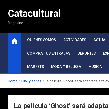
Saltar
al
Catacultural
contenido
Magazine
QUIÉNES SOMOS
ACTIVIDADES
ACTUALI
COMPRA TUS ENTRADAS
DEPORTES
EX
MARKETS
MODA Y BELLEZA
MÚSICA
Home
Cine y series
La película ‘Ghost’ será adaptada a tel
La película ‘Ghost’ será adapt