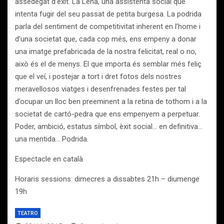
assedegat d’èxit. La Lena, una assistenta social que
intenta fugir del seu passat de petita burgesa. La podrida
parla del sentiment de competitivitat inherent en l’home i
d’una societat que, cada cop més, ens empeny a donar
una imatge prefabricada de la nostra felicitat, real o no,
això és el de menys. El que importa és semblar més feliç
que el veí, i postejar a tort i dret fotos dels nostres
meravellosos viatges i desenfrenades festes per tal
d’ocupar un lloc ben preeminent a la retina de tothom i a la
societat de cartó-pedra que ens empenyem a perpetuar.
Poder, ambició, estatus símbol, èxit social… en definitiva…
una mentida… Podrida.
Espectacle en català
Horaris sessions: dimecres a dissabtes 21h – diumenge
19h
TEATRO