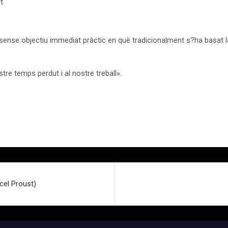
t
 sense objectiu immediat pràctic en què tradicionalment s?ha basat l
tre temps perdut i al nostre treball».
cel Proust)