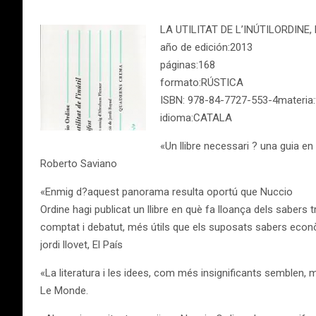
LA UTILITAT DE L’INÚTILORDINE,
año de edición:2013
páginas:168
formato:RÚSTICA
ISBN: 978-84-7727-553-4materia
idioma:CATALA
«Un llibre necessari ? una guia en 
Roberto Saviano
«Enmig d?aquest panorama resulta oportú que Nuccio
Ordine hagi publicat un llibre en què fa lloança dels sabers 
comptat i debatut, més útils que els suposats sabers econ
jordi llovet, El País
«La literatura i les idees, com més insignificants semblen, 
Le Monde.