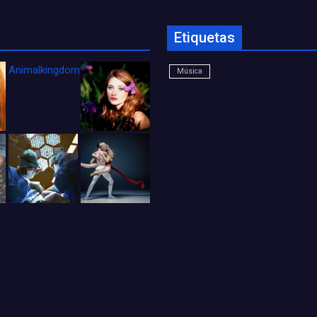
Etiquetas
Animalkingdom_FichaCine
Música