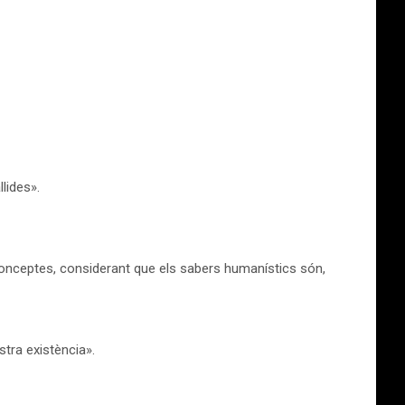
llides».
els conceptes, considerant que els sabers humanístics són,
stra existència».