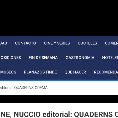
DAD
CONTACTO
CINE Y SERIES
COCTELES
COMEN
POSICIONES
FIN DE SEMANA
GASTRONOMIA
HOTELE
MUSEOS
PLANAZOS FINDE
QUE HACER
RECOMENDA
editorial: QUADERNS CREMA
INE, NUCCIO editorial: QUADERNS