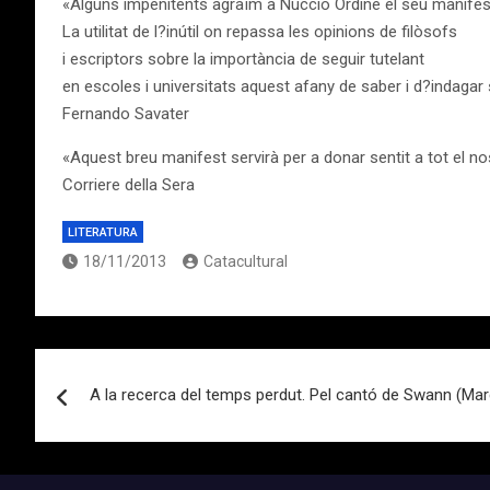
«Alguns impenitents agraïm a Nuccio Ordine el seu manifes
La utilitat de l?inútil on repassa les opinions de filòsofs
i escriptors sobre la importància de seguir tutelant
en escoles i universitats aquest afany de saber i d?indagar
Fernando Savater
«Aquest breu manifest servirà per a donar sentit a tot el nos
Corriere della Sera
LITERATURA
18/11/2013
Catacultural
Navegación
A la recerca del temps perdut. Pel cantó de Swann (Mar
de
entradas