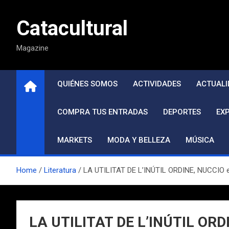
Saltar
al
Catacultural
contenido
Magazine
QUIÉNES SOMOS
ACTIVIDADES
ACTUALI
COMPRA TUS ENTRADAS
DEPORTES
EX
MARKETS
MODA Y BELLEZA
MÚSICA
Home
Literatura
LA UTILITAT DE L’INÚTIL ORDINE, NUCCIO 
LA UTILITAT DE L’INÚTIL ORD