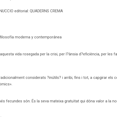
 NUCCIO editorial: QUADERNS CREMA
:filosofía moderna y contemporánea
aquesta vida rosegada per la crisi, per l?ànsia d?eficiència, per les fa
tradicionalment considerats ?inútils? i arribi, fins i tot, a capgirar 
òmics».
més fecundes són. És la seva mateixa gratuïtat qui dóna valor a la no