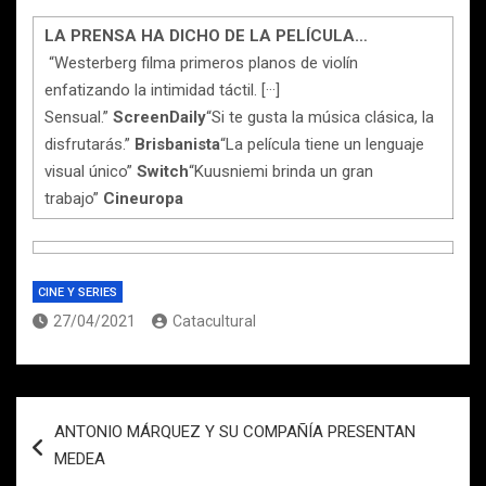
LA PRENSA HA DICHO DE LA PELÍCULA…
“Westerberg filma primeros planos de violín
enfatizando la intimidad táctil. [···]
Sensual.”
ScreenDaily
“Si te gusta la música clásica, la
disfrutarás.”
Brisbanista
“La película tiene un lenguaje
visual único”
Switch
“Kuusniemi brinda un gran
trabajo”
Cineuropa
CINE Y SERIES
27/04/2021
Catacultural
Navegación
ANTONIO MÁRQUEZ Y SU COMPAÑÍA PRESENTAN
de
MEDEA
entradas