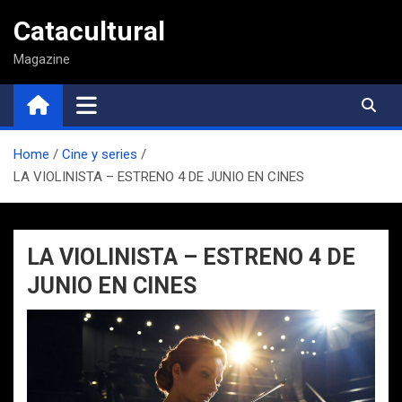
Saltar
Catacultural
al
contenido
Magazine
Home
Cine y series
LA VIOLINISTA – ESTRENO 4 DE JUNIO EN CINES
LA VIOLINISTA – ESTRENO 4 DE
JUNIO EN CINES