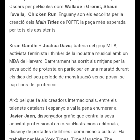
Oscars per pel·lícules com
Wallace i Gromit, Shaun
l’ovella, Chicken Run
. Enguany son els escollits per la
creació dels
Main Titles
de l’OFFF, la peça més esperada
per tots els assistents.
Kiran Gandhi + Joshua Davis
, bateria del grup M.I.A,
activista feminista i thinker de la industria musical amb un
MBA de Harvard. Darrerament ha sortit als mitjans per la
seva acció de protesta en participar en una marató durant
els dies del seu període de menstruació sense posar-se
cap tipus de protecció
Això pel que fa als creadors internacionals, entre els
talensts catalans i espanyols val la pena enumerar a
Javier Jaen,
dissenyador gràfic que centra la seva
activitat professional en crear il·lustracions editorials,
disseny de portades de llibres i comunicació cultural. Ha
treballat per New York Times, Time Magazine, The