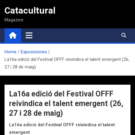
Saltar
Catacultural
al
contenido
Magazine
Home
Exposiciones
La16a edició del Festival OFFF reivindica el talent emergent (26,
27 i 28 de maig)
La16a edició del Festival OFFF
reivindica el talent emergent (26,
27 i 28 de maig)
La
16a edició del Festival OFFF reivindica el talent
emergent