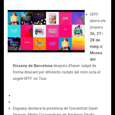
OFFF
aterra els
propers
26, 27
i
28 de
maig
al
Museu
del
Disseny
de Barcelona
després d’haver viatjat de
forma itinerant per diferents ciutats del món sota el
segell OFFF on Tour.
Enguany destaca la presència de l’oscaritzat Gavin
Strange, Merlin Crossingham de Aardman Studio