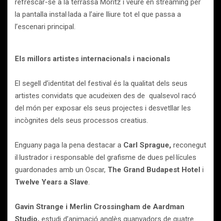
refrescar-se a la terrassa Moritz i veure en streaming per
la pantalla instal·lada a l’aire lliure tot el que passa a
l’escenari principal.
Els millors artistes internacionals i nacionals
El segell d’identitat del festival és la qualitat dels seus
artistes convidats que acudeixen des de qualsevol racó
del món per exposar els seus projectes i desvetllar les
incògnites dels seus processos creatius.
Enguany paga la pena destacar a
Carl Sprague,
reconegut
il·lustrador i responsable del grafisme de dues pel·lícules
guardonades amb un Oscar,
The Grand Budapest Hotel
i
Twelve Years a Slave
.
Gavin Strange i Merlin Crossingham de Aardman
Studio,
estudi d’animació anglès guanyadors de quatre