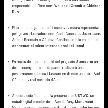
responsable de films com
Wallace i Gromit o Chicken
Run
El talent emergent català i espanyol, estarà representat
pels joves il·lustradors com Carla Cascales, Javier Jaen,
Andoni Beristain o Córdova Canillas, amb la voluntat de
connectar el talent internacional i el local
En motiu de la presentació del
projecte Stoooorm
un
dels dissenyadors participants realitzarà una
performance plàstica il·lustrant en directe un cotxe Audi
Q2 tamany real cortesia d’Audi
Aquesta edició destaca la presència de
USTWO
, un
estudi digital creador de la App de l’any,
Monument
Valley
guardonada com a millor disseny i millor joc per