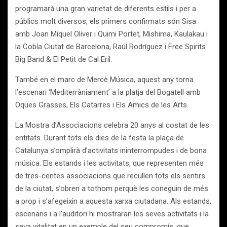
programarà una gran varietat de diferents estils i per a
públics molt diversos, els primers confirmats són Sisa
amb Joan Miquel Oliver i Quimi Portet, Mishima, Kaulakau i
la Cobla Ciutat de Barcelona, Raúl Rodríguez i Free Spirits
Big Band & El Petit de Cal Eril.
També en el marc de Mercè Música, aquest any torna
l’escenari ‘Mediterràniament’ a la platja del Bogatell amb
Oques Grasses, Els Catarres i Els Amics de les Arts.
La Mostra d’Associacions celebra 20 anys al costat de les
entitats. Durant tots els dies de la festa la plaça de
Catalunya s’omplirà d’activitats ininterrompudes i de bona
música. Els estands i les activitats, que representen més
de tres-centes associacions que recullen tots els sentirs
de la ciutat, s’obren a tothom perquè les coneguin de més
a prop i s’afegeixin a aquesta xarxa ciutadana. Als estands,
escenaris i a l’auditori hi mostraran les seves activitats i la
seva vitalitat en un exemple del seu compromís, que