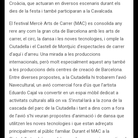
Croàcia, que actuaran en diversos escenaris durant els
dies de la festa i també participaran a la Cavalcada.
El festival Mercè Arts de Carrer (MAC) es consolida any
rere any com la gran cita de Barcelona amb les arts de
carrer, el circ, la dansa i les noves tecnologies, i omple la
Ciutadella i el Castell de Montjuïc d’espectacles de carrer
d’aquí i d’arreu. Una mirada a les produccions
internacionals, però molt especialment aquest any també
a les produccions dels centres de creació de Barcelona.
Entre diverses propostes, a la Ciutadella hi trobarem l’avió
Navecultural, un avió comercial fora d’ús que l’artista
Eduardo Cajal va convertir en un espai mòbil dedicat a
activitats culturals allà on va. S’instal·larà a la zona de la
cascada del parc de la Ciutadella i tant a dins com a fora
de l’avió s’hi veuran propostes d’animació i de dansa que
utilitzen les noves tecnologies i que estan adreçats
principalment al públic familiar. Durant el MAC a la