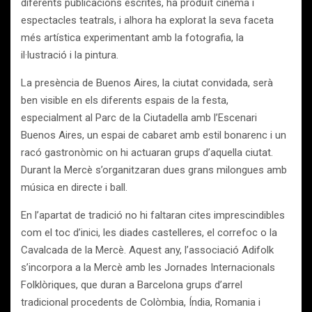
diferents publicacions escrites, ha produït cinema i
espectacles teatrals, i alhora ha explorat la seva faceta
més artística experimentant amb la fotografia, la
il·lustració i la pintura.
La presència de Buenos Aires, la ciutat convidada, serà
ben visible en els diferents espais de la festa,
especialment al Parc de la Ciutadella amb l’Escenari
Buenos Aires, un espai de cabaret amb estil bonarenc i un
racó gastronòmic on hi actuaran grups d’aquella ciutat.
Durant la Mercè s’organitzaran dues grans milongues amb
música en directe i ball.
En l’apartat de tradició no hi faltaran cites imprescindibles
com el toc d’inici, les diades castelleres, el correfoc o la
Cavalcada de la Mercè. Aquest any, l’associació Adifolk
s’incorpora a la Mercè amb les Jornades Internacionals
Folklòriques, que duran a Barcelona grups d’arrel
tradicional procedents de Colòmbia, Índia, Romania i