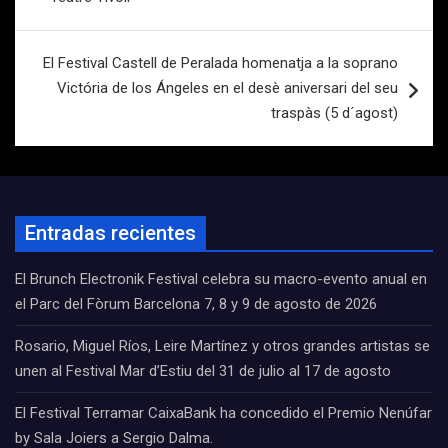
entradas
El Festival Castell de Peralada homenatja a la soprano
Victória de los Ángeles en el desè aniversari del seu
traspàs (5 d´agost)
Entradas recientes
El Brunch Electronik Festival celebra su macro-evento anual en
el Parc del Fòrum Barcelona 7, 8 y 9 de agosto de 2026
Rosario, Miguel Ríos, Leire Martínez y otros grandes artistas se
unen al Festival Mar d’Estiu del 31 de julio al 17 de agosto
El Festival Terramar CaixaBank ha concedido el Premio Nenúfar
by Sala Joiers a Sergio Dalma.