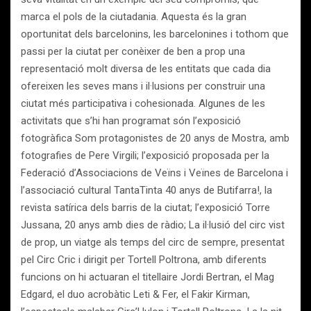
marca el pols de la ciutadania. Aquesta és la gran
oportunitat dels barcelonins, les barcelonines i tothom que
passi per la ciutat per conèixer de ben a prop una
representació molt diversa de les entitats que cada dia
ofereixen les seves mans i il·lusions per construir una
ciutat més participativa i cohesionada. Algunes de les
activitats que s’hi han programat són l’exposició
fotogràfica Som protagonistes de 20 anys de Mostra, amb
fotografies de Pere Virgili; l’exposició proposada per la
Federació d’Associacions de Veïns i Veïnes de Barcelona i
l’associació cultural TantaTinta 40 anys de Butifarra!, la
revista satírica dels barris de la ciutat; l’exposició Torre
Jussana, 20 anys amb dies de ràdio; La il·lusió del circ vist
de prop, un viatge als temps del circ de sempre, presentat
pel Circ Cric i dirigit per Tortell Poltrona, amb diferents
funcions on hi actuaran el titellaire Jordi Bertran, el Mag
Edgard, el duo acrobàtic Leti & Fer, el Fakir Kirman,