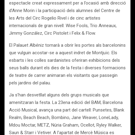
espectacle creat expressament per a l’ocasió amb direcció
d’Anne Morin i la participació dels alumnes del Centre de
les Arts del Circ Rogelio Rivel i de cinc artistes
internacionals de gran nivell: Wise Fools, Trio Anneaux,
Jimmy González, Circ Pistolet i Felix & Flow.
El Palauet Albéniz tornarà a obrir les portes als barcelonins
que vulguin acostar-se a aquest indret de Montjuïc. Els
esbarts i les colles sardanistes oferiran exhibicions dels
seus balls durant els dies de la festa i diverses formacions
de teatre de carrer animaran els visitants que passegin
pels jardins del palau.
Ja s’han desvetllat alguns dels grups musicals que
amenitzaran la festa. La 23ena edició del BAM, Barcelona
Acció Musical, avança una part del cartell: Punsetes, Blank
Realm, Beach Beach, Bombino, Jane Weaver, LoneLady,
Mdou Moctar, METZ, Núria Graham, Ocellot, Ryley Walker,
Saun & Starr i Vetiver. A l’apartat de Mercè Música es