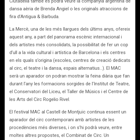
Ciutadella també es podrà veure la companyia argentina de
dansa aèria de Brenda Angiel o les originals atraccions de
fira d’Antigua & Barbuda.
La Mercè, una de les més llargues dels últims anys, ofereix
aquest any, a part del panorama escènic internacional i
dels artistes més consolidats, la possibilitat de fer un cop
d’ull a la vida cultural i artística de Barcelona i els centres
en els quals s’origina (escoles, centres de creació dedicats
al circ, el teatre i la dansa, espais alternatius…). El MAC
serà un aparador on podran mostrar la feina diària que fan
durant l’any les formacions sorgides de l’Institut de Teatre,
el Conservatori del Liceu, el Taller de Músics i el Centre de
les Arts del Circ Rogelio Rivel.
El festival MAC al Castell de Montjuïc continua essent un
aparador del circ contemporani amb artistes de les
procedències més diverses, i on s’hi podrà veure, entre
moltes altres propostes, el Combinat de Circ. Un