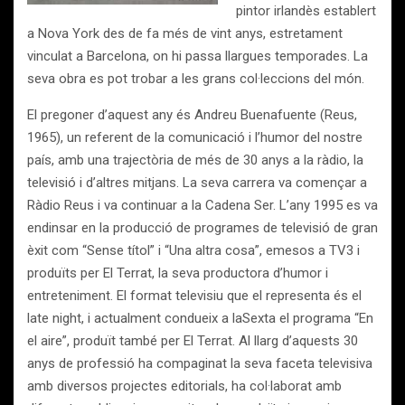
pintor irlandès establert
a Nova York des de fa més de vint anys, estretament
vinculat a Barcelona, on hi passa llargues temporades. La
seva obra es pot trobar a les grans col·leccions del món.
El pregoner d’aquest any és Andreu Buenafuente (Reus,
1965), un referent de la comunicació i l’humor del nostre
país, amb una trajectòria de més de 30 anys a la ràdio, la
televisió i d’altres mitjans. La seva carrera va començar a
Ràdio Reus i va continuar a la Cadena Ser. L’any 1995 es va
endinsar en la producció de programes de televisió de gran
èxit com “Sense títol” i “Una altra cosa”, emesos a TV3 i
produïts per El Terrat, la seva productora d’humor i
entreteniment. El format televisiu que el representa és el
late night, i actualment condueix a laSexta el programa “En
el aire”, produït també per El Terrat. Al llarg d’aquests 30
anys de professió ha compaginat la seva faceta televisiva
amb diversos projectes editorials, ha col·laborat amb