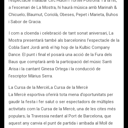
l’espectacle malabar Circ’Hulon i Tortell Poltrona. I a la nit,
a l’escenari de La Mostra, hi haurà música amb Marinah &
Chicuelo; Blaumut, Coriolà, Obeses, Pepet i Marieta, Buhos
i Sabor de Gracia.
I com a cloenda i celebració de tant sonat aniversari, La
Mostra presentarà també als barcelonins l’espectacle de la
Cobla Sant Jordi amb el hip hop de la Kulbic Company
Dance. El punt i final el posarà una acció de la Fura dels
Baus que comptarà amb la participació del músic Santi
Arisa i la cantant Ginesa Ortega i la conducció de
l’escriptor Màrius Serra.
La Cursa de la MercèLa Cursa de la Mercè
La Mercè esportiva oferirà tota mena d’oportunitats per
gaudir la festa i fer salut o ser espectadors de múltiples
activitats com la Cursa de la Mercè, una de les cites més
populars; la Travessia nedant al Port de Barcelona, que
aquest any canvia el punt de partida i arribada al Moll de