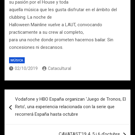
su pasión por el House y toda
aquella música que les gusta disfrutar en el ámbito del
clubbing. La noche de
Halloween Mainline vuelve a LAUT, convocando
practicamente a su crew al completo,
para una noche donde prometen hacernos bailar. Sin
concesiones ni descansos.
MÚSICA
02/10/2019
Catacultural
Navegación
Vodafone y HBO España organizan ‘Juego de Tronos, El
de
Reto’, una experiencia relacionada con la serie que
entradas
recorrerá España hasta octubre
CAVATAST’19 4, 5 i 6 d’octubre