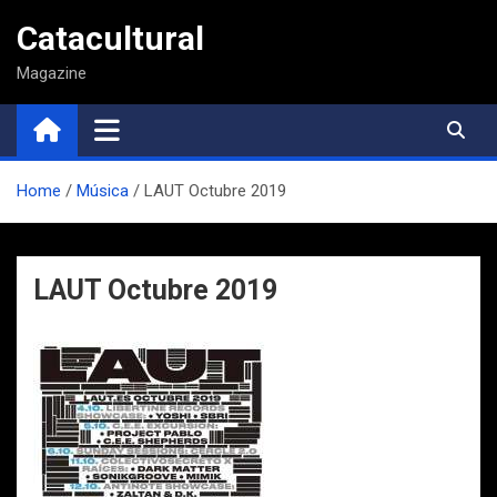
Saltar
Catacultural
al
contenido
Magazine
Home
Música
LAUT Octubre 2019
LAUT Octubre 2019