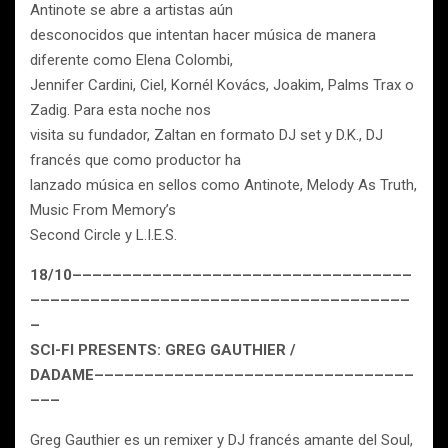
Antinote se abre a artistas aún
desconocidos que intentan hacer música de manera
diferente como Elena Colombi,
Jennifer Cardini, Ciel, Kornél Kovács, Joakim, Palms Trax o
Zadig. Para esta noche nos
visita su fundador, Zaltan en formato DJ set y D.K., DJ
francés que como productor ha
lanzado música en sellos como Antinote, Melody As Truth,
Music From Memory’s
Second Circle y L.I.E.S.
18/10––––––––––––––––––––––––––––––––––
––––––––––––––––––––––––––––––––––––––
–
SCI-FI PRESENTS: GREG GAUTHIER /
DADAME––––––––––––––––––––––––––––––––
–––
Greg Gauthier es un remixer y DJ francés amante del Soul,