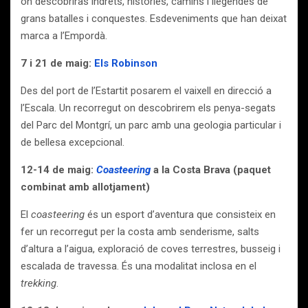
on descobriràs indrets, històries, camins i llegendes de
grans batalles i conquestes. Esdeveniments que han deixat
marca a l’Empordà.
7 i 21 de maig:
Els Robinson
Des del
port de l’Estartit posarem
el vaixell en direcció a
l’Escala. Un recorregut on descobrirem els penya-segats
del Parc del Montgrí, un parc
amb una geologia particular i
de bellesa excepcional.
12-14 de maig:
Coasteering
a la Costa Brava (paquet
combinat amb allotjament)
El
coasteering
és un esport d’aventura que consisteix en
fer un recorregut per la costa amb
senderisme, salts
d’altura a l’aigua, exploració de coves terrestres, busseig i
escalada de travessa. És una modalitat inclosa en el
trekking
.