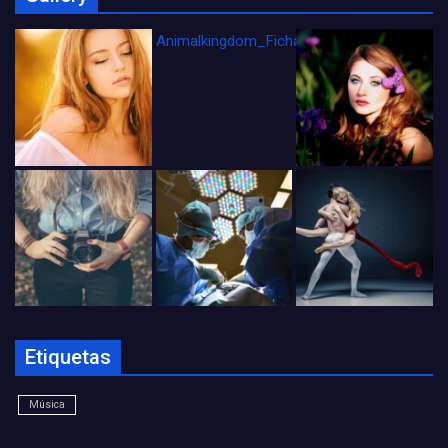
Animalkingdom_FichaCine
Etiquetas
Música