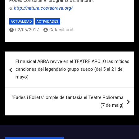
Podeu consultar el programa d’Ennatura’t
a:
http://natura.costabrava.org/
ACTUALIDAD
ACTIVIDADES
02/05/2017
Catacultural
Navegación
El musical ABBA revive en el TEATRE APOLO las míticas
de
canciones del legendario grupo sueco (del 5 al 21 de
entradas
mayo)
“Fades i Follets” omple de fantasia el Teatre Poliorama
(7 de maig)