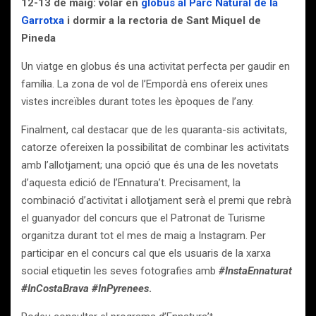
12-13 de maig: volar en
globus al Parc Natural de la
Garrotxa
i dormir a la rectoria de Sant Miquel de
Pineda
Un viatge en globus és una activitat perfecta per gaudir en
família. La zona de vol de l’Empordà ens ofereix unes
vistes increïbles durant
totes les èpoques de l’any.
Finalment, cal destacar que de les quaranta-sis activitats,
catorze ofereixen la possibilitat de combinar les activitats
amb l’allotjament; una opció que és una de les novetats
d’aquesta edició de l’Ennatura’t. Precisament, la
combinació d’activitat i allotjament serà el premi que rebrà
el guanyador del concurs que el Patronat de Turisme
organitza durant tot el mes de maig a Instagram. Per
participar en el concurs cal que els usuaris de la xarxa
social etiquetin les seves fotografies amb
#InstaEnnaturat
#InCostaBrava #InPyrenees
.