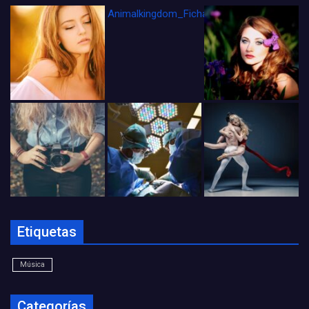
Animalkingdom_FichaCine
Etiquetas
Música
Categorías