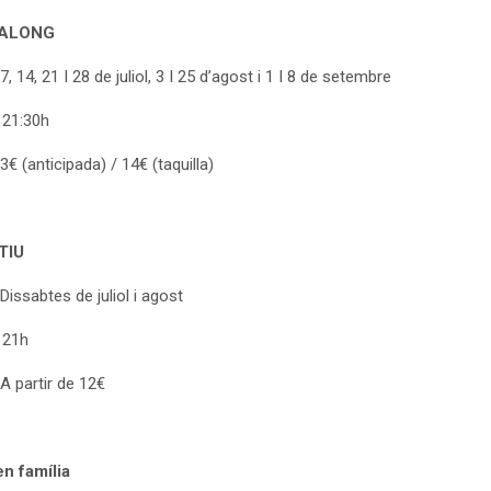
-ALONG
7, 14, 21 I 28 de juliol, 3 I 25 d’agost i 1 I 8 de setembre
 21:30h
3€ (anticipada) / 14€ (taquilla)
TIU
Dissabtes de juliol i agost
: 21h
A partir de 12€
n família