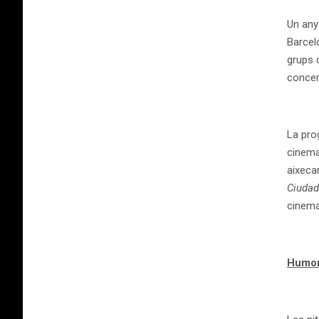
Un any
Barcelo
grups 
concer
La pro
cinema
aixeca
Ciudad
cinema
Humor 