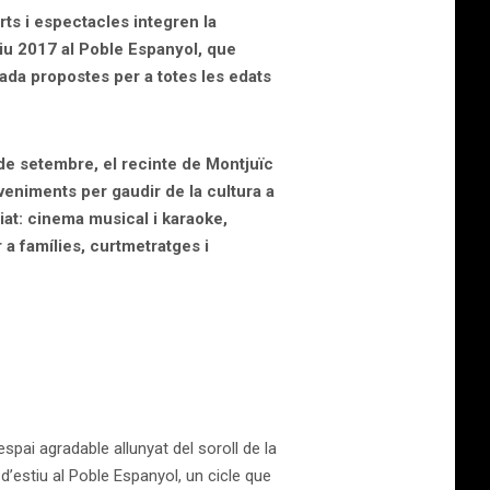
rts i espectacles integren la
tiu 2017 al Poble Espanyol, que
ada propostes per a totes les edats
 de setembre, el recinte de Montjuïc
veniments per gaudir de la cultura a
iat:
cinema musical i karaoke,
a famílies, curtmetratges i
n espai agradable allunyat del soroll de la
d’estiu al Poble Espanyol, un cicle que