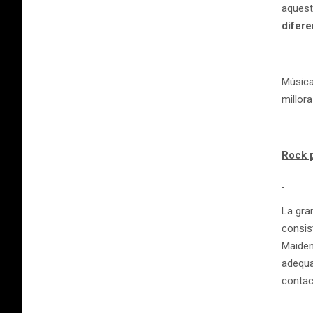
aquest
difere
Música
millora
Rock p
La gra
consist
Maiden
adequat
contac