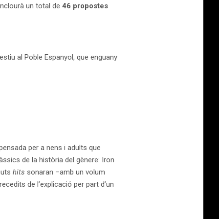
inclourà un total de
46 propostes
’estiu al Poble Espanyol, que enguany
pensada per a nens i adults que
àssics de la història del gènere: Iron
guts
hits
sonaran –amb un volum
recedits de l’explicació per part d’un