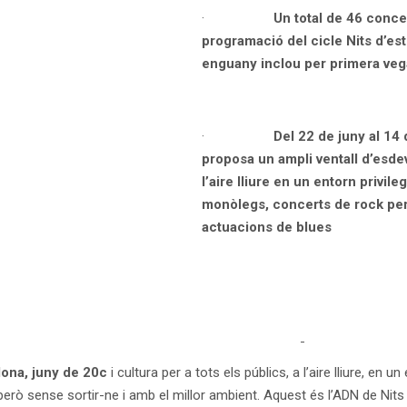
·
Un total de 46 conce
programació del cicle Nits d’es
enguany inclou per primera veg
·
Del 22 de juny al 14
proposa un ampli ventall d’esde
l’aire lliure en un entorn privileg
monòlegs, concerts de rock per 
actuacions de blues
ona, juny de 20c
i cultura per a tots els públics, a l’aire lliure, en u
però sense sortir-ne i amb el millor ambient. Aquest és l’ADN de Nits 