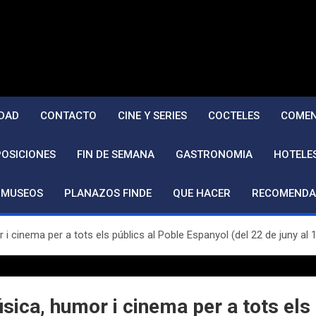
DAD
CONTACTO
CINE Y SERIES
COCTELES
COMEN
POSICIONES
FIN DE SEMANA
GASTRONOMIA
HOTELE
MUSEOS
PLANAZOS FINDE
QUE HACER
RECOMENDA
 i cinema per a tots els públics al Poble Espanyol (del 22 de juny al
sica, humor i cinema per a tots els