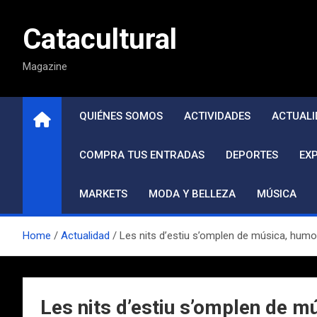
Saltar
al
Catacultural
contenido
Magazine
QUIÉNES SOMOS
ACTIVIDADES
ACTUALI
COMPRA TUS ENTRADAS
DEPORTES
EX
MARKETS
MODA Y BELLEZA
MÚSICA
Home
Actualidad
Les nits d’estiu s’omplen de música, humor
Les nits d’estiu s’omplen de mú