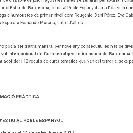
s de dissabte de juliol i agost les rialles se sentiran per tota la mun
or d’Estiu de Barcelona
, torna al Poble Espanyol amb l’objectiu qu
gs d’humoristes de primer nivell com Reugenio, Dani Pérez, Eva Cabe
ia Espejo o Fernando Moraño, entre d’altres.
no podia ser d’altra manera, per novè any consecutiu les nits de dive
ival Internacional de Curtmetratges i d’Animació de Barcelona
.
 acollidor i 12 reculls de curts temàtics que van del terror al sexe pa
RMACIÓ PRÀCTICA
D’ESTIU AL POBLE ESPANYOL
 de juny al 14 de setembre de 2017