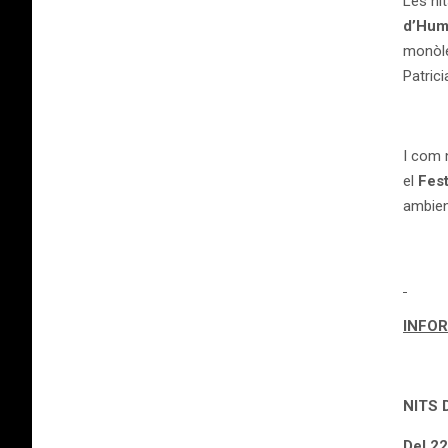
Les nit
d’Hum
monòle
Patric
I com 
el
Fest
ambient
INFO
NITS 
Del 22