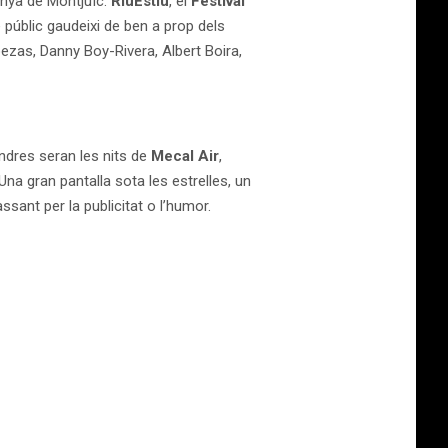
tanya de Montjuïc.
RiuEstiu
, el
Festival
e públic gaudeixi de ben a prop dels
zas, Danny Boy-Rivera, Albert Boira,
ndres seran les nits de
Mecal Air
,
 Una gran pantalla sota les estrelles, un
ssant per la publicitat o l’humor.