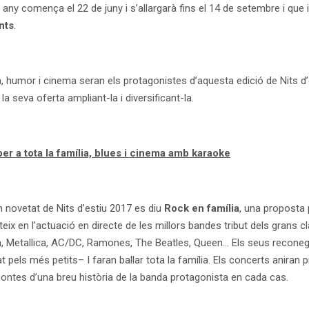
 any comença el 22 de juny i s’allargarà fins el 14 de setembre i que 
nts
.
, humor i cinema seran els protagonistes d’aquesta edició de Nits d
 la seva oferta ampliant-la i diversificant-la.
er a tota la família, blues i cinema amb karaoke
n novetat de Nits d’estiu 2017 es diu
Rock en família
, una proposta 
eix en l’actuació en directe de les millors bandes tribut dels grans cl
, Metallica, AC/DC, Ramones, The Beatles, Queen… Els seus recone
 pels més petits– I faran ballar tota la família. Els concerts aniran p
ontes d’una breu història de la banda protagonista en cada cas.