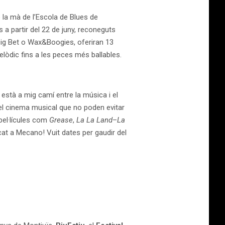
 la mà de l’Escola de Blues de
s a partir del 22 de juny, reconeguts
ig Bet o Wax&Boogies, oferiran 13
lòdic fins a les peces més ballables.
stà a mig camí entre la música i el
el cinema musical que no poden evitar
pel·lícules com
Grease
,
La La Land
–
La
dicat a Mecano! Vuit dates per gaudir del