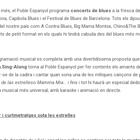
 més, el Poble Espanyol programa
concerts de blues
a la fresca de
na, Capibola Blues i el Festival de Blues de Barcelona. Tots els dijou
del nostre país com A Contra Blues, Big Mama Montse, Chino&The B
ts de petit format en els quals hi tindrà cabuda des del blues més me
gramació musical es completa amb una divertidíssima proposta que e
.
Sing-Along
torna al Poble Espanyol per fer contents els amants d
r-se de la cadira i cantar quan sona una de les mítiques cançons de 
 de las estrelles
o
Mamma Mia…
i fins i tot hi haurà un especial de
 musical més universal, amb karaoke i animació en directe.
i curtmetratges sota les estrelles