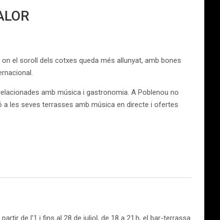
ALOR
 on el soroll dels cotxes queda més allunyat, amb bones
ernacional.
etot relacionades amb música i gastronomia. A Poblenou no
 a les seves terrasses amb música en directe i ofertes
tir de l’1 i fins al 28 de juliol, de 18 a 21 h, el bar-terrassa