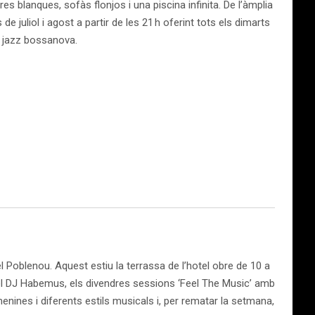
es blanques, sofàs flonjos i una piscina infinita. De l’àmplia
 juliol i agost a partir de les 21 h oferint tots els dimarts
e jazz bossanova.
l Poblenou. Aquest estiu la terrassa de l’hotel obre de 10 a
 del DJ Habemus, els divendres sessions ‘Feel The Music’ amb
ines i diferents estils musicals i, per rematar la setmana,