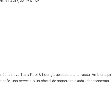
e DJ Akira, de 12 a 16 h.
r
 és la nova Tiana Pool & Lounge, ubicada a la terrassa. Amb una pisc
un cafè, una cervesa o un còctel de manera relaxada i desconnectar.