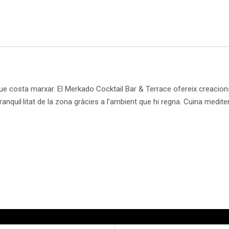
e costa marxar. El Merkado Cocktail Bar & Terrace ofereix creacions 
tranquil·litat de la zona gràcies a l’ambient que hi regna. Cuina medi