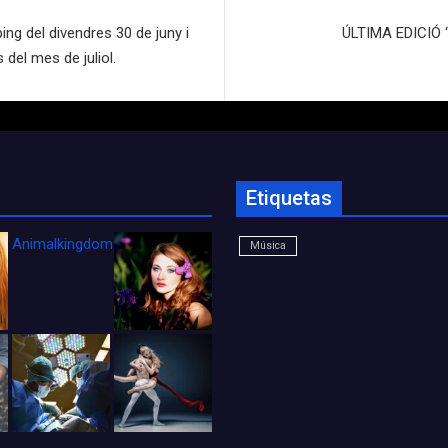
ng del divendres 30 de juny i
ÚLTIMA EDICIÓ 
s del mes de juliol.
Etiquetas
Animalkingdom_FichaCine
Música