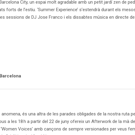
 Barcelona City, un espai molt agradable amb un petit jardí zen de pedr
ts forts de l’estiu. ‘Summer Experience’ s’estendrà durant els mesos de
endres sessions de DJ Jose Franco i els dissabtes música en directe d
l Barcelona
o anomena, és una altra de les parades obligades de la nostra ruta pe
us a les 18 h a partir del 22 de juny ofereix un Afterwork de la mà
 de ‘Women Voices’ amb cançons de sempre versionades per veus femen