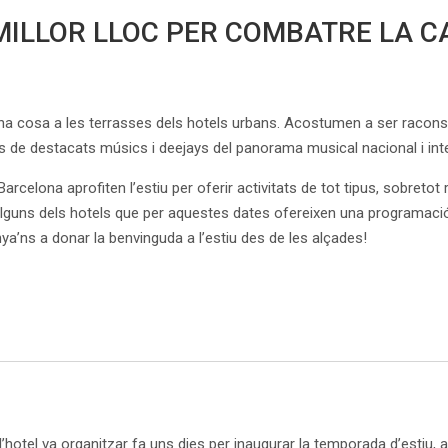
 MILLOR LLOC PER COMBATRE LA C
a cosa a les terrasses dels hotels urbans. Acostumen a ser racons
ons de destacats músics i deejays del panorama musical nacional i int
 Barcelona aprofiten l’estiu per oferir activitats de tot tipus, sobr
alguns dels hotels que per aquestes dates ofereixen una programació
a’ns a donar la benvinguda a l’estiu des de les alçades!
hotel va organitzar fa uns dies per inaugurar la temporada d’estiu, a par