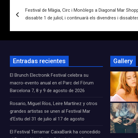
Navegación
Festival de Màgia, Circ i Monòlegs a Diagonal Mar Shoppi
de
dissabte 1 de juliol, i continuarà els divendres i dissabte
entradas
Entradas recientes
Gallery
El Brunch Electronik Festival celebra su
macro-evento anual en el Parc del Fòrum
Barcelona 7, 8 y 9 de agosto de 2026
Rosario, Miguel Ríos, Leire Martínez y otros
grandes artistas se unen al Festival Mar
d’Estiu del 31 de julio al 17 de agosto
El Festival Terramar CaixaBank ha concedido