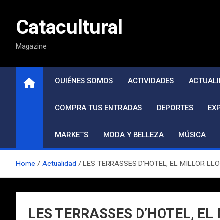
Saltar
al
Catacultural
contenido
Magazine
QUIÉNES SOMOS
ACTIVIDADES
ACTUALI
COMPRA TUS ENTRADAS
DEPORTES
EX
MARKETS
MODA Y BELLEZA
MÚSICA
Home
Actualidad
LES TERRASSES D’HOTEL, EL MILLOR L
LES TERRASSES D’HOTEL, EL