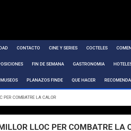
DAD
CONTACTO
CINE Y SERIES
COCTELES
COMEN
POSICIONES
FIN DE SEMANA
GASTRONOMIA
HOTELE
MUSEOS
PLANAZOS FINDE
QUE HACER
RECOMENDA
LOC PER COMBATRE LA CALOR
 MILLOR LLOC PER COMBATRE LA 