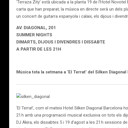
‘Terraza Zity’ està ubicada a la planta 19 de l’Hotel Novotel
carta que han preparat, la música en directe serà un dels pla
un concert de guitarra espanyola i calaix, els dijous i div
AV. DIAGONAL, 201
SUMMER NIGHTS
DIMARTS, DIJOUS I DIVENDRES I DISSABTE
A PARTIR DE LES 21H
Música tota la setmana a ‘El Terrat’ del Silken Diagona
‘El Terrat’, com el mateix Hotel Silken Diagonal Barcelona h
21 h amb una programació musical exclusiva on tots els dijo
DJ Akira, els dissabtes 5 i 19 d’agost a les 21 h sessions