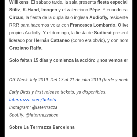
Willikens
. El sábado tarde, la sala presenta
fiesta especial
co
Stiltz, K-Hand, Imogen
y el valenciano
Pépe
. Y cuando caiga e
Circus
, la fiesta de la dupla italo inglesa
Audiofly,
residentes de 
RRR para hacernos volar con
Francesca Lombardo, Oliver Ko
propios Audiofly. Y el domingo, la fiesta de
Sudbeat
presenta un 
liderado por
Hernán Cattaneo
(como era obvio), y con nombr
Graziano Raffa.
Solo faltan 15 días y comienza la acción: ¿nos vemos en La
Off Week July 2019: Del 17 al 21 de julio 2019 (tarde y noche, 9 
Early Birds y first release tickets, ya disponibles.
laterrrazza.com/tickets
Instagram: @laterrrazza
Spotify: @laterrrazzabcn
Sobre La Terrrazza Barcelona