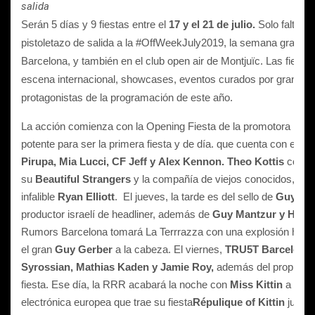
salida
Serán 5 días y 9 fiestas entre el
17 y el 21 de julio.
Solo faltan u
pistoletazo de salida a la #OffWeekJuly2019, la semana grande d
Barcelona, y también en el club open air de Montjuïc. Las fiest
escena internacional, showcases, eventos curados por grandes 
protagonistas de la programación de este año.
La acción comienza con la Opening Fiesta de la promotora
Pri
potente para ser la primera fiesta y de día. que cuenta con el liv
Pirupa, Mia Lucci, CF Jeff y Alex Kennon.
Theo Kottis
cogerá
su
Beautiful Strangers
y la compañía de viejos conocidos, la d
infalible
Ryan Elliott
. El jueves, la tarde es del sello de
Guy J, 
productor israelí de headliner, además de
Guy Mantzur y Henry
Rumors Barcelona tomará La Terrrazza con una explosión hedoni
el gran
Guy Gerber
a la cabeza. El viernes,
TRU5T Barcelona
Syrossian, Mathias Kaden y Jamie Roy,
además del propio Nic
fiesta. Ese día, la RRR acabará la noche con
Miss Kittin
a los 
electrónica europea que trae su fiesta
Répulique of Kittin
junto