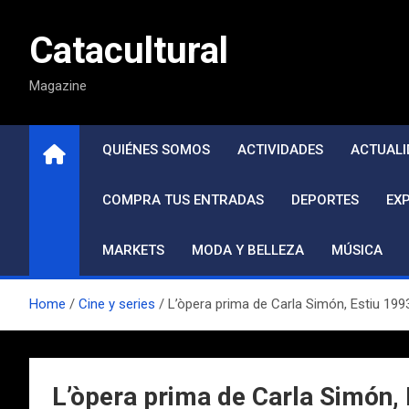
Saltar
al
Catacultural
contenido
Magazine
QUIÉNES SOMOS
ACTIVIDADES
ACTUALI
COMPRA TUS ENTRADAS
DEPORTES
EX
MARKETS
MODA Y BELLEZA
MÚSICA
Home
Cine y series
L’òpera prima de Carla Simón, Estiu 199
L’òpera prima de Carla Simón, 