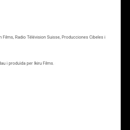
ian Films, Radio Télévision Suisse, Producciones Cibeles i
dau i produïda per Ikiru Films.