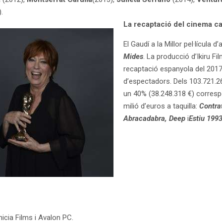
.
La recaptació del cinema ca
El Gaudí a la Millor pel·lícula 
Mides
. La producció d’Ikiru Fi
recaptació espanyola del 2017,
d’espectadors. Dels 103.721.2
un 40% (38.248.318 €) corresp
milió d’euros a taquilla:
Contrat
Abracadabra, Deep
i
Estiu 199
Inicia Films i Avalon PC.