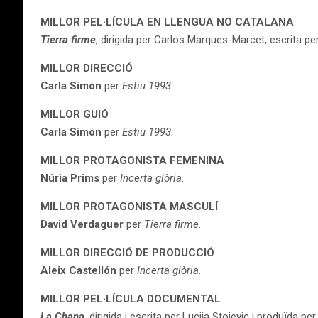
MILLOR PEL·LÍCULA EN LLENGUA NO CATALANA
Tierra firme
, dirigida per Carlos Marques-Marcet, escrita p
MILLOR DIRECCIÓ
Carla Simón
per
Estiu 1993.
MILLOR GUIÓ
Carla Simón
per
Estiu 1993.
MILLOR PROTAGONISTA FEMENINA
Núria Prims
per
Incerta glòria.
MILLOR PROTAGONISTA MASCULÍ
David Verdaguer
per
Tierra firme.
MILLOR DIRECCIÓ DE PRODUCCIÓ
Aleix Castellón
per
Incerta glòria.
MILLOR PEL·LÍCULA DOCUMENTAL
La Chana
,
dirigida i escrita per Lucija Stojevic i produïda pe