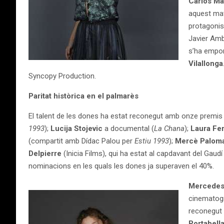
Carlos M
aquest mat
protagonis
Javier Amb
s’ha emport
Vilallonga
Syncopy Production.
Paritat històrica en el palmarès
El talent de les dones ha estat reconegut amb onze premis
1993
);
Lucija Stojevic
a documental (
La Chana
);
Laura Fe
(compartit amb Dídac Palou per
Estiu 1993
);
Mercè Palom
Delpierre
(Inicia Films), qui ha estat al capdavant del Gaudí a
nominacions en les quals les dones ja superaven el 40%.
Mercedes
cinematogr
reconegut 
Portabell