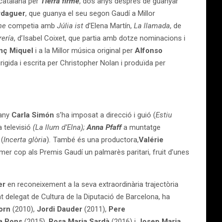
o catalana per
Tierra
firme
, dos anys després de guanyar
rdaguer
, que guanya el seu segon Gaudí a Millor
rme
competia amb
Júlia ist
d’Elena Martín,
La llamada
, de
rería
, d’Isabel Coixet, que partia amb dotze nominacions i
nç Miquel
i a la Millor música original per
Alfonso
dirigida i escrita per Christopher Nolan i produïda per
uany
Carla Simón
s’ha imposat a direcció i guió (
Estiu
 a televisió
(La llum d’Elna);
Anna Pfaff
a muntatge
 (
Incerta glòria
)
.
També és una productora,
Valérie
mer cop als Premis Gaudí un palmarès paritari, fruit d’unes
er
en reconeixement a la seva extraordinària trajectòria
t delegat de Cultura de la Diputació de Barcelona, ha
Forn
(2010),
Jordi Dauder
(2011),
Pere
a Pons
(2015),
Rosa Maria Sardà
(2016) i
Josep Maria