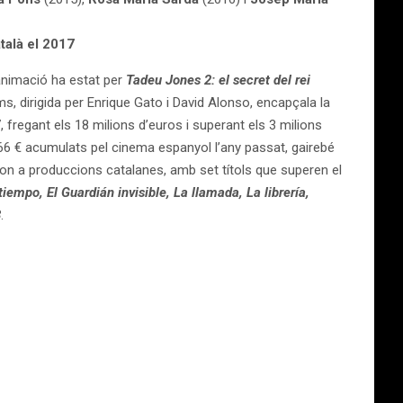
talà el 2017
d’animació ha estat per
Tadeu Jones 2: el secret del rei
lms, dirigida per Enrique Gato i David Alonso, encapçala la
 fregant els 18 milions d’euros i superant els 3 milions
66 € acumulats pel cinema espanyol l’any passat, gairebé
on a produccions catalanes, amb set títols que superen el
iempo, El Guardián invisible, La llamada, La librería,
3
.