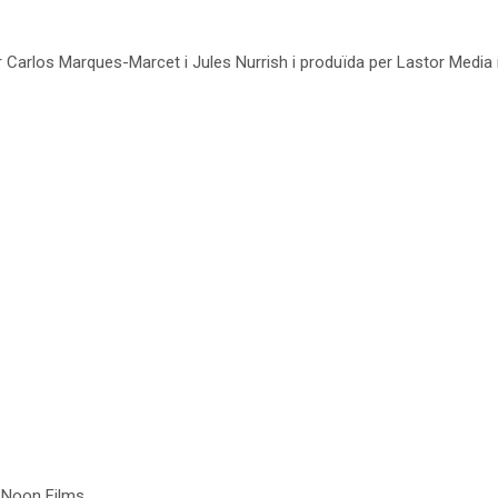
er Carlos Marques-Marcet i Jules Nurrish i produïda per Lastor Media 
r Noon Films.