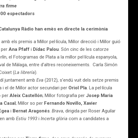
rra firme
0.000 espectadors
 Catalunya Ràdio han emès en directe la cerimònia
b els premis a Millor pel·lícula, Millor direcció i Millor guió
e per
Ana Pfaff
i
Dídac Palou
. Són cinc de les catorze
ín, el Fotogramas de Plata a la millor pel·lícula espanyola,
stival de Màlaga, entre d’altres reconeixements. Carla Simón
 Coixet (
La librería
).
Gaudí juntament amb
Eva
(2012), s’endú vuit dels setze premis
i el de Millor actor secundari per
Oriol Pla
. La pel·lícula
ó per
Aleix Castellón
; Millor fotografia per
Josep Maria
a Casal
; Millor so per
Fernando Novillo, Xavier
Egea
i
Bernat Aragonés
.
Brava
, dirigida per Roser Aguilar
etien amb
Estiu 1993
i
Incerta glòria
com a candidates a