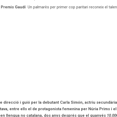
10 Premis Gaudí
Un palmarès per primer cop paritari reconeix el tale
l de direcció i guió per la debutant Carla Simón, actriu secundàr
va, entre ells el de protagonista femenina per Núria Prims i el 
la en llengua no catalana, dos anys després que el guanyés
10.00