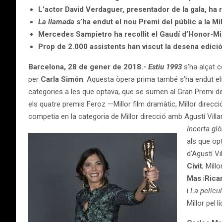
L’actor David Verdaguer, presentador de la gala, ha 
La llamada
s’ha endut el nou Premi del públic a la Mil
Mercedes Sampietro ha recollit el Gaudí d’Honor-M
Prop de 2.000 assistents han viscut la desena edici
Barcelona, 28 de gener de 2018.-
Estiu 1993
s’ha alçat c
per
Carla Simón
. Aquesta òpera prima també s’ha endut els
categories a les que optava, que se sumen al Gran Premi del 
els quatre premis Feroz —Millor film dramàtic, Millor direcci
competia en la categoria de Millor direcció amb Agustí Villa
Incerta glò
als que opt
d’Agustí V
Civit
; Mill
Mas
i
Rica
i
La pelícu
Millor pel·lí