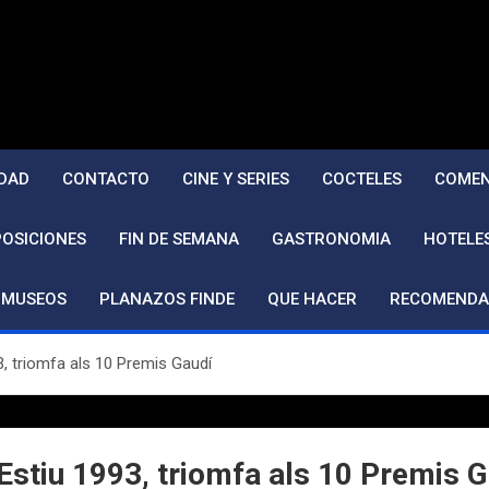
DAD
CONTACTO
CINE Y SERIES
COCTELES
COMEN
POSICIONES
FIN DE SEMANA
GASTRONOMIA
HOTELE
MUSEOS
PLANAZOS FINDE
QUE HACER
RECOMENDA
3, triomfa als 10 Premis Gaudí
Estiu 1993, triomfa als 10 Premis 