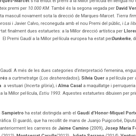
arques-Marcet
s’ha endut el premi a la Millor pel·lícula en llengua n
eix premi per
10.000 KM
. També és la segona vegada per
David Ve
ta masculí novament sota la direcció de Marques-Marcet.
Tierra fi
rossi i Javier Calvo, reconeguda amb el nou Premi del públic, i
La lib
at finalment dues estatuetes: a la Millor direcció artística per
Llore
. El Premi Gaudí a la Millor pel·lícula europea ha estat per
Dunkerke
, 
 Gaudí. A més de les dues categories d’interpretació femenina, eng
rrés
a curtmetratge (
Los desheredados
);
Sílvia Quer
a pel·lícula per
a
a vestuari (
Incerta glòria
), i
Alma Casal
a maquillatge i perruqueria
 la Millor pel·lícula,
Estiu 1993.
Aquestes estatuetes dibuixen per pri
 Sampietro
ha estat distingida amb el
Gaudí d’Honor-Miquel Port
àfica. El guardó, que ha recollit de mans de Juanjo Puigcorbé, Diputa
anteriorment les carreres de
Jaime Camino
(2009),
Josep Maria 
a
(2012),
Montserrat Carulla
(2013),
Julieta Serrano
(2014),
Ventur