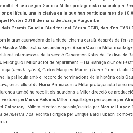
recollit el seu segon Gaudí a Millor protagonista masculí per
Tie
lor pel·lícula, una iniciativa en la que han participat més de 1
iquel Porter 2018 de mans de Juanjo Puigcorbé
ó dels Premis Gaudí a l’Auditori del Fòrum CCIB, des d’on TV3 i
om la gran guanyadora de la nit del cinema català, després de fer-se am
 Gaudí a Millor actriu secundària per
Bruna Cusí
i a Millor muntatg
Jurat Internacional de la secció Generation Kplus del Festival de Berl
ó, Millor guió i Millor actor de repartiment — i la Bisnaga d’Or del Fe
ronga (
Incerta glòria),
Carlos Marques-Marcet (
Tierra firme
) i Isabel
ria
, la pel•lícula amb el rècord de nominacions de la història dels 
ava, entre ells el de
Núria Prims
com a Millor protagonista femenina 
illaronga també ha recollit els guardons a Millor direcció de producci
or vestuari per
Mercè Paloma
; Millor maquillatge i perruqueria per
Alm
rd Galceran
; i Millors efectes especials/digitals per
Manuel López 
la de nuestra vida
, escrita i dirigida per Enrique Baró i Ubach, comp
cula.