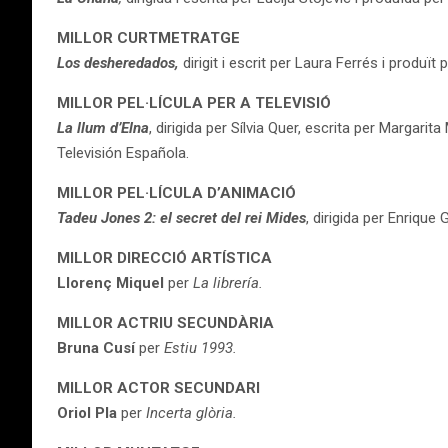
MILLOR CURTMETRATGE
Los desheredados,
dirigit i escrit per Laura Ferrés i produït p
MILLOR PEL·LÍCULA PER A TELEVISIÓ
La llum d’Elna
, dirigida per Sílvia Quer, escrita per Margari
Televisión Española.
MILLOR PEL·LÍCULA D’ANIMACIÓ
Tadeu Jones 2: el secret del rei Mides
, dirigida per Enrique 
MILLOR DIRECCIÓ ARTÍSTICA
Llorenç Miquel
per
La librería.
MILLOR ACTRIU SECUNDÀRIA
Bruna Cusí
per
Estiu 1993.
MILLOR ACTOR SECUNDARI
Oriol Pla
per
Incerta glòria.