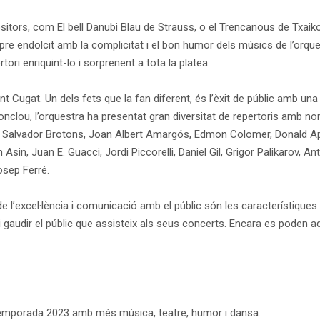
itors, com El bell Danubi Blau de Strauss, o el Trencanous de Txaiko
mpre endolcit amb la complicitat i el bon humor dels músics de l’orq
ori enriquint-lo i sorprenent a tota la platea.
ant Cugat. Un dels fets que la fan diferent, és l’èxit de públic amb
lou, l’orquestra ha presentat gran diversitat de repertoris amb no
e Salvador Brotons, Joan Albert Amargós, Edmon Colomer, Donald Appe
sin, Juan E. Guacci, Jordi Piccorelli, Daniel Gil, Grigor Palikarov, A
Josep Ferré.
 de l’excel·lència i comunicació amb el públic són les característiques 
 gaudir el públic que assisteix als seus concerts. Encara es poden a
la temporada 2023 amb més música, teatre, humor i dansa.