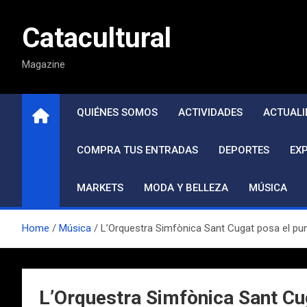
Saltar
al
Catacultural
contenido
Magazine
QUIÉNES SOMOS
ACTIVIDADES
ACTUALI
COMPRA TUS ENTRADAS
DEPORTES
EX
MARKETS
MODA Y BELLEZA
MÚSICA
Home
Música
L’Orquestra Simfònica Sant Cugat posa el pun
L’Orquestra Simfònica Sant Cug