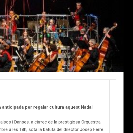
 anticipada per regalar cultura aquest Nadal
Valsos i Danses, a càrrec de la prestigiosa Orquestra
e a les 18h, sota la batuta del director Josep Ferré.