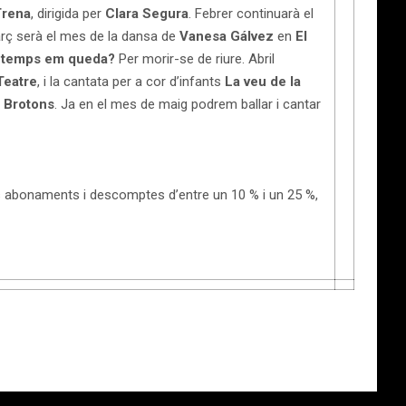
Trena
, dirigida per
Clara Segura
. Febrer continuarà el
arç serà el mes de la dansa de
Vanesa Gálvez
en
El
 temps em queda?
Per morir-se de riure. Abril
Teatre
, i la cantata per a cor d’infants
La veu de la
 Brotons
. Ja en el mes de maig podrem ballar i cantar
s abonaments i descomptes d’entre un 10 % i un 25 %,