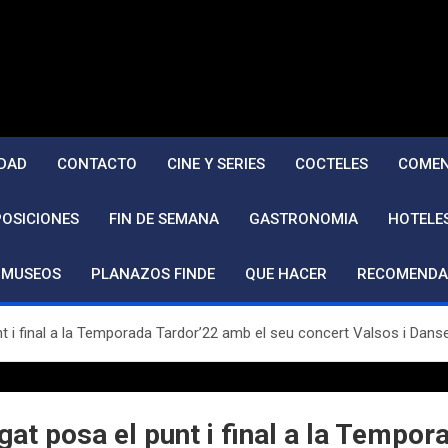
DAD
CONTACTO
CINE Y SERIES
COCTELES
COMEN
POSICIONES
FIN DE SEMANA
GASTRONOMIA
HOTELE
MUSEOS
PLANAZOS FINDE
QUE HACER
RECOMENDA
t i final a la Temporada Tardor’22 amb el seu concert Valsos i Dan
at posa el punt i final a la Tempor