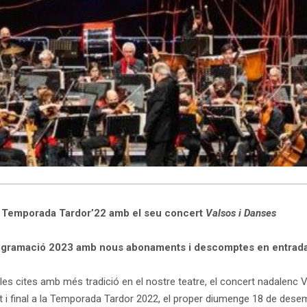
la Temporada Tardor’22 amb el seu concert
Valsos i Danses
a programació 2023 amb nous abonaments i descomptes en entrada
e les cites amb més tradició en el nostre teatre, el concert nadalenc 
i final a la Temporada Tardor 2022, el proper diumenge 18 de desembr