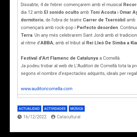
Dissabte, 4 de febrer començarem amb el musical
Recor
dia 12 amb
El sonido oculto
amb
Toni Acosta
i
Omar A
dormitorio
, de l’obra de teatre
Carrer de Txernòbil
amb
començarà amb rock-pop i
Perfecto desorden
. Continu
Terra
. Un any més celebrarem Sant Jordi amb el tradiciona
al ritme d’
ABBA
, amb el tribut al
Rei Lleó De Simba a Ki
Festival d’Art Flamenc de Catalunya
a Cornellà.
Ja podeu trobar al web de L’Auditori de Cornellà tota l
segons el nombre d’espectacles adquirits, ideals per rega
www.auditoricornella.com
ACTUALIDAD
ACTIVIDADES
MÚSICA
16/12/2022
Catacultural