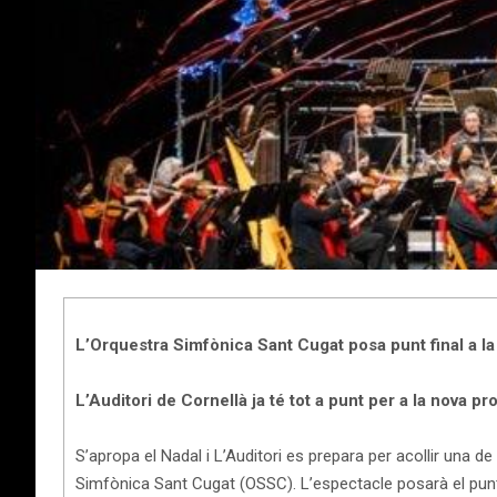
L’Orquestra Simfònica Sant Cugat posa punt final a 
L’Auditori de Cornellà ja té tot a punt per a la nov
S’apropa el Nadal i L’Auditori es prepara per acollir una d
Simfònica Sant Cugat (OSSC). L’espectacle posarà el punt 