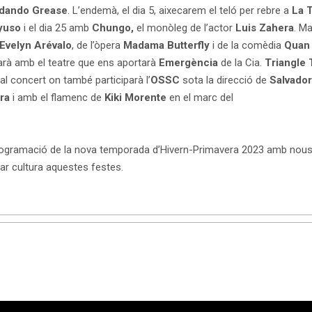
dando Grease
. L’endemà, el dia 5, aixecarem el teló per rebre a
La 
yuso
i el dia 25 amb
Chungo,
el monòleg de l’actor
Luis Zahera
. M
Evelyn Arévalo
, de l’òpera
Madama Butterfly
i de la comèdia
Quan
arà amb el teatre que ens aportarà
Emergència
de la Cia.
Triangle 
l concert on també participarà l’
OSSC
sota la direcció de
Salvador
ara
i amb el flamenc de
Kiki Morente
en el marc del
a programació de la nova temporada d’Hivern-Primavera 2023 amb nou
lar cultura aquestes festes.