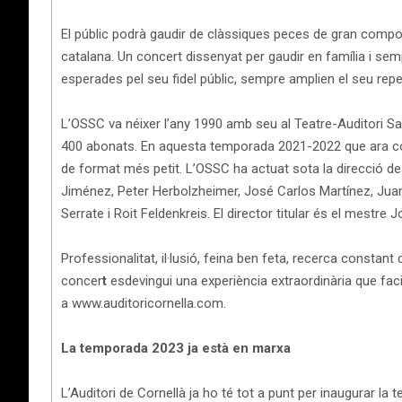
El públic podrà gaudir de clàssiques peces de gran compos
catalana. Un concert dissenyat per gaudir en família i se
esperades pel seu fidel públic, sempre amplien el seu repert
L’OSSC va néixer l’any 1990 amb seu al Teatre-Auditori S
400 abonats. En aquesta temporada 2021-2022 que ara conc
de format més petit. L’OSSC ha actuat sota la direcció d
Jiménez, Peter Herbolzheimer, José Carlos Martínez, Juan A
Serrate i Roit Feldenkreis. El director titular és el mestre 
Professionalitat, il·lusió, feina ben feta, recerca constant
concer
t
esdevingui una experiència extraordinària que faci
a www.auditoricornella.com.
La temporada 2023 ja està en marxa
L’Auditori de Cornellà ja ho té tot a punt per inaugurar 