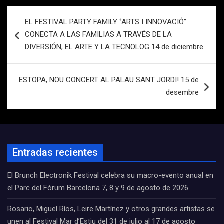
Navegación
EL FESTIVAL PARTY FAMILY ‘’ARTS I INNOVACIÓ”
de
CONECTA A LAS FAMILIAS A TRAVÉS DE LA
entradas
DIVERSIÓN, EL ARTE Y LA TECNOLOG 14 de diciembre
ESTOPA, NOU CONCERT AL PALAU SANT JORDI! 15 de
desembre
Entradas recientes
El Brunch Electronik Festival celebra su macro-evento anual en
el Parc del Fòrum Barcelona 7, 8 y 9 de agosto de 2026
Rosario, Miguel Ríos, Leire Martínez y otros grandes artistas se
unen al Festival Mar d’Estiu del 31 de julio al 17 de agosto