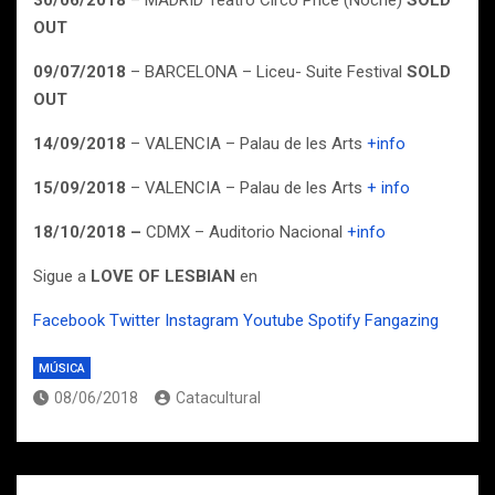
30/06/2018
– MADRID Teatro Circo Price (Noche)
SOLD
OUT
09/07/2018
– BARCELONA – Liceu- Suite Festival
SOLD
OUT
14/09/2018
– VALENCIA – Palau de les Arts
+info
15/09/2018
– VALENCIA – Palau de les Arts
+ info
18/10/2018 –
CDMX – Auditorio Nacional
+info
Sigue a
LOVE OF LESBIAN
en
Facebook
Twitter
Instagram
Youtube
Spotify
Fangazing
MÚSICA
08/06/2018
Catacultural
Navegación