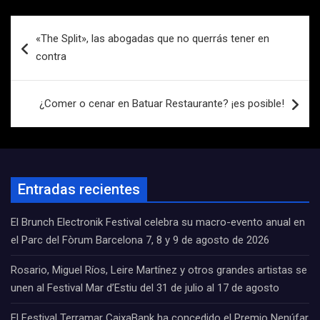
Navegación
«The Split», las abogadas que no querrás tener en
de
contra
entradas
¿Comer o cenar en Batuar Restaurante? ¡es posible!
Entradas recientes
El Brunch Electronik Festival celebra su macro-evento anual en
el Parc del Fòrum Barcelona 7, 8 y 9 de agosto de 2026
Rosario, Miguel Ríos, Leire Martínez y otros grandes artistas se
unen al Festival Mar d’Estiu del 31 de julio al 17 de agosto
El Festival Terramar CaixaBank ha concedido el Premio Nenúfar