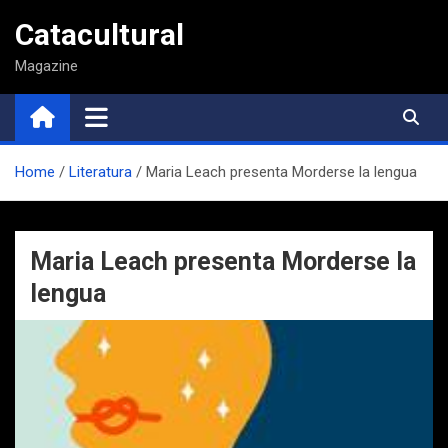
Saltar
Catacultural
al
contenido
Magazine
Home
Literatura
Maria Leach presenta Morderse la lengua
Maria Leach presenta Morderse la
lengua