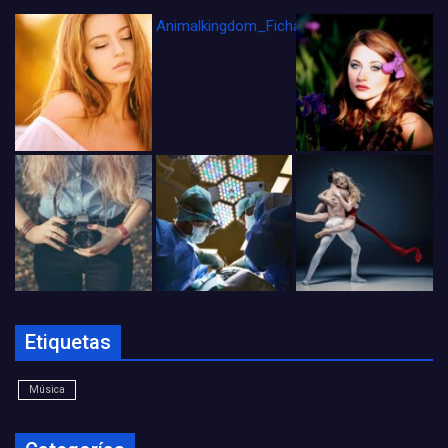
Animalkingdom_FichaCine
Etiquetas
Música