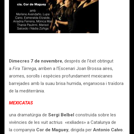
Dimecres 7 de novembre
, després de l’èxit obtingut
a
Fira Tàrrega,
arriben a l’Escenari Joan Brossa aires,
aromes, sorolls i espècies profundament mexicanes
barrejades amb la suau brisa humida, enganxosa i traïdora
de la mediterrània.
MEXICATAS
una dramatúrgia de
Sergi Belbel
construïda sobre les
vivències de les vuit actrius «exiliades» a Catalunya de
la companyia
Cor de Maguey
, dirigida per
Antonio Calvo
.