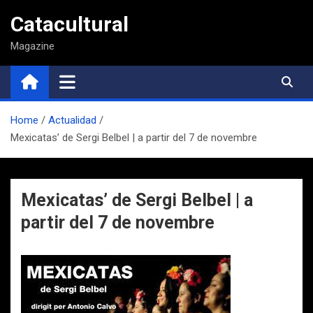
Saltar
Catacultural
al
contenido
Magazine
Home
Actualidad
Mexicatas’ de Sergi Belbel | a partir del 7 de novembre
Mexicatas’ de Sergi Belbel | a
partir del 7 de novembre