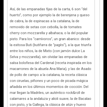
Así, de las empanadas fijas de la carta, 6 son “del
huerto”, como por ejemplo la de berenjena y queso
de cabra, la de espinacas a la catalana, la de
removido de setas con cebolla, la de tomates
cherry con mozzarella y albahaca; o la del popular
pisto. Para los “carnívoros”, un gran abanico: desde
la exitosa Buti (butifarra de “pagès”), a la que triunfa
entre los niños, la de Mixto (con jamón dulce La
Selva y mozzarella); sin olvidar las empanadas de
salsa boloñesa del Cardenal (receta inspirada en los
macarrones de la abuela Ana Maria); y las de Asado
de pollo de campo a la catalana, la receta clásica
con ciruelas, piñones y un poco de picada mágica
añadida en los últimos momentos de cocción. Del
mar llegan la Madriles, un auténtico rock&roll de
calamares a la andaluza y alioli suave; la de Bacalao
con pisto, y la Gallega, la clásica de atún y huevo