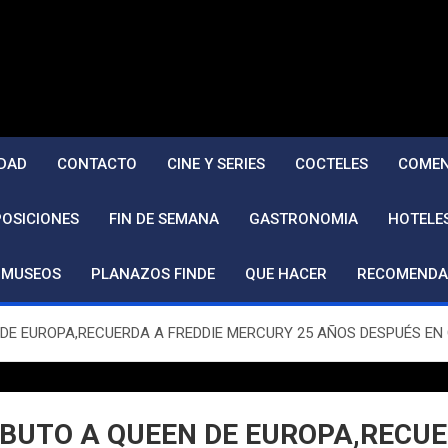
DAD
CONTACTO
CINE Y SERIES
COCTELES
COMEN
POSICIONES
FIN DE SEMANA
GASTRONOMIA
HOTELE
MUSEOS
PLANAZOS FINDE
QUE HACER
RECOMENDA
E EUROPA,RECUERDA A FREDDIE MERCURY 25 AÑOS DESPUÉS EN Q
BUTO A QUEEN DE EUROPA,RECUE