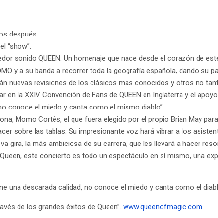
ños después
el “show”.
oledor sonido QUEEN. Un homenaje que nace desde el corazón de este 
OMO y a su banda a recorrer toda la geografía española, dando su pa
n nuevas revisiones de los clásicos mas conocidos y otros no tanto,
ar en la XXIV Convención de Fans de QUEEN en Inglaterra y el apoyo 
 no conoce el miedo y canta como el mismo diablo”.
na, Momo Cortés, el que fuera elegido por el propio Brian May para
er sobre las tablas. Su impresionante voz hará vibrar a los asistent
 gira, la más ambiciosa de su carrera, que les llevará a hacer reso
 Queen, este concierto es todo un espectáculo en sí mismo, una expe
ne una descarada calidad, no conoce el miedo y canta como el diablo
través de los grandes éxitos de Queen”.
www.queenofmagic.com