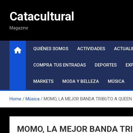
Saltar
al
Catacultural
contenido
Magazine
QUIÉNES SOMOS
ACTIVIDADES
ACTUALI
COMPRA TUS ENTRADAS
DEPORTES
EX
MARKETS
MODA Y BELLEZA
MÚSICA
Home
Música
MOMO, LA MEJOR BANDA TRIBUTO A QUEEN D
MOMO, LA MEJOR BANDA TRI