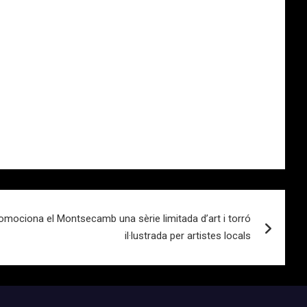
omociona el Montsecamb una sèrie limitada d’art i torró
il·lustrada per artistes locals