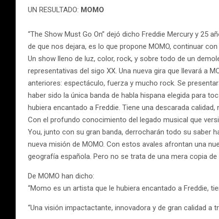
UN RESULTADO:
MOMO
“The Show Must Go On” dejó dicho Freddie Mercury y 25 a
de que nos dejara, es lo que propone MOMO, continuar con 
Un show lleno de luz, color, rock, y sobre todo de un dem
representativas del sigo XX. Una nueva gira que llevará a M
anteriores: espectáculo, fuerza y mucho rock. Se presentará
haber sido la única banda de habla hispana elegida para toc
hubiera encantado a Freddie. Tiene una descarada calidad,
Con el profundo conocimiento del legado musical que versio
You, junto con su gran banda, derrocharán todo su saber hac
nueva misión de MOMO. Con estos avales afrontan una nueva
geografía española. Pero no se trata de una mera copia de
De MOMO han dicho:
“Momo es un artista que le hubiera encantado a Freddie, tie
“Una visión impactactante, innovadora y de gran calidad a 