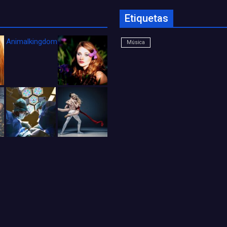
Etiquetas
Animalkingdom_FichaCine
Música