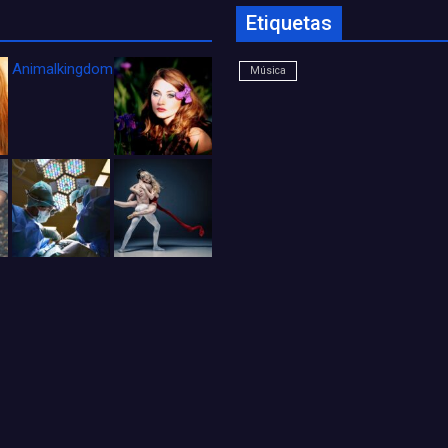
Etiquetas
Animalkingdom_FichaCine
Música