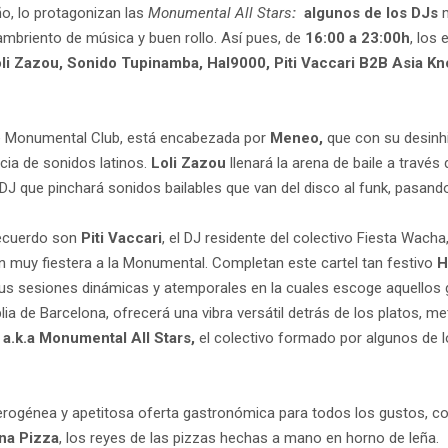
o, lo protagonizan las
Monumental All Stars
:
algunos de los DJs
m
ambriento de música y buen rollo. Así pues, de
16:00 a 23:00h
, los
li Zazou, Sonido Tupinamba, Hal9000, Piti Vaccari B2B Asia K
 de Monumental Club, está encabezada por
Meneo,
que con su desinh
ia de sonidos latinos.
Loli Zazou
llenará la arena de baile a través
DJ que pinchará sonidos bailables que van del disco al funk, pasando
recuerdo son
Piti Vaccari
, el DJ residente del colectivo Fiesta Wacha
esión muy fiestera a la Monumental. Completan este cartel tan festivo
H
n sus sesiones dinámicas y atemporales en la cuales escoge aquello
a de Barcelona, ofrecerá una vibra versátil detrás de los platos, met
 a.k.a Monumental All Stars,
el colectivo formado por algunos de
rogénea y apetitosa oferta gastronómica para todos los gustos, co
na Pizza
, los reyes de las pizzas hechas a mano en horno de leña.