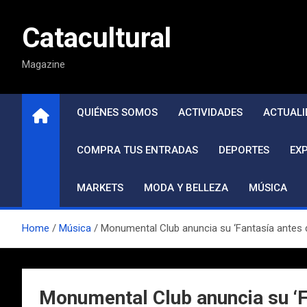
Saltar
al
Catacultural
contenido
Magazine
QUIÉNES SOMOS
ACTIVIDADES
ACTUALI
COMPRA TUS ENTRADAS
DEPORTES
EX
MARKETS
MODA Y BELLEZA
MÚSICA
Home
Música
Monumental Club anuncia su ‘Fantasía antes de
Monumental Club anuncia su ‘Fa