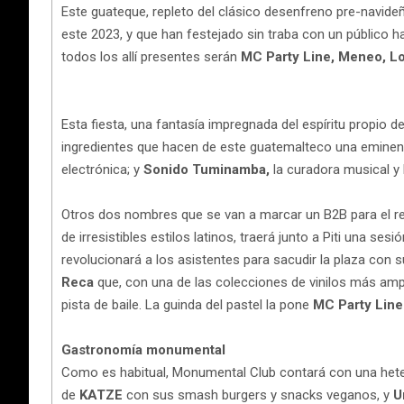
Este guateque, repleto del clásico desenfreno pre-navideñ
este 2023, y que han festejado sin traba con un público h
todos los allí presentes serán
MC Party Line, Meneo, Lo
Esta fiesta, una fantasía impregnada del espíritu propio
ingredientes que hacen de este guatemalteco una eminenc
electrónica; y
Sonido Tuminamba,
la curadora musical y 
Otros dos nombres que se van a marcar un B2B para el 
de irresistibles estilos latinos, traerá junto a Piti una s
revolucionará a los asistentes para sacudir la plaza co
Reca
que, con una de las colecciones de vinilos más ampli
pista de baile. La guinda del pastel la pone
MC Party Line
Gastronomía monumental
Como es habitual, Monumental Club contará con una hete
de
KATZE
con sus smash burgers y snacks veganos, y
U