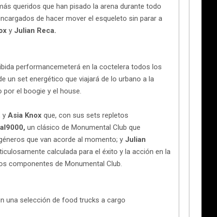
ás queridos que han pisado la arena durante todo
 encargados de hacer mover el esqueleto sin parar a
nox
y
Julian Reca.
ibida performancemeterá en la coctelera todos los
 de un set energético que viajará de lo urbano a la
 por el boogie y el house.
, y
Asia Knox
que, con sus sets repletos
al9000,
un clásico de Monumental Club que
s géneros que van acorde al momento; y
Julian
iculosamente calculada para el éxito y la acción en la
 los componentes de Monumental Club.
n una selección de food trucks a cargo