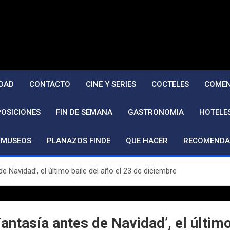
DAD
CONTACTO
CINE Y SERIES
COCTELES
COMEN
POSICIONES
FIN DE SEMANA
GASTRONOMIA
HOTELE
MUSEOS
PLANAZOS FINDE
QUE HACER
RECOMENDA
 Navidad’, el último baile del año el 23 de diciembre
ntasía antes de Navidad’, el último 