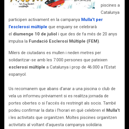
piscines a
Catalunya
participen activament en la campanya
Mulla’t per
l’esclerosi múltiple
que enguany se celebrarà
el
diumenge 10 de juliol
i que des de fa més de 20 anys
impulsa la
Fundació Esclerosi Múltiple (FEM)
.
Milers de ciutadans es mullen i neden metres per
solidaritzar-se amb les 7.000 persones que pateixen
esclerosi múltiple
a Catalunya i prop de 46.000 a l’Estat
espanyol.
Us recomanem que abans d’anar a una piscina o club de
vela us informeu prèviament si es realitza jornada de
portes obertes o si l’accés és restringit als socis. També
podeu confirmar la data i l’horari en què celebren el
Mulla’t
i les activitats que organitzen. Moltes piscines organitzen
activitats al voltant d’aquesta campanya solidària.