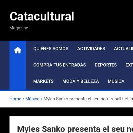
Saltar
al
Catacultural
contenido
Magazine
QUIÉNES SOMOS
ACTIVIDADES
ACTUALI
COMPRA TUS ENTRADAS
DEPORTES
EX
MARKETS
MODA Y BELLEZA
MÚSICA
Home
Música
Myles Sanko presenta el seu nou treball Let i
Myles Sanko presenta el seu no