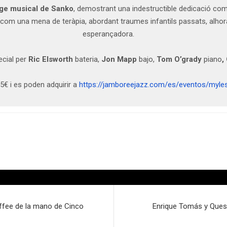
tge musical de Sanko
, demostrant una indestructible dedicació com 
com una mena de teràpia, abordant traumes infantils passats, alhora
esperançadora.
ecial per
Ric Elsworth
bateria,
Jon Mapp
bajo,
Tom O’grady
piano
,
5€ i es poden adquirir a
https://jamboreejazz.com/es/eventos/myle
offee de la mano de Cinco
Enrique Tomás y Ques