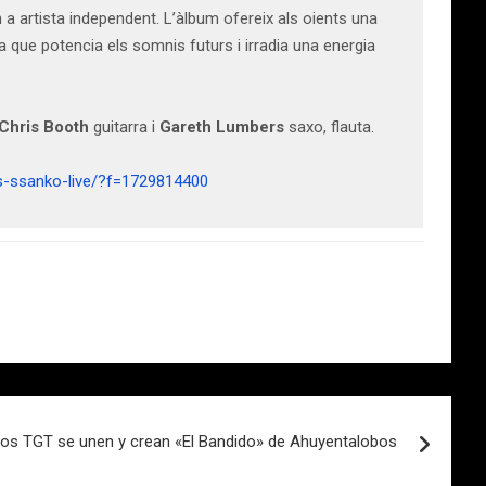
a artista independent. L’àlbum ofereix als oients una
 que potencia els somnis futurs i irradia una energia
 Chris Booth
guitarra i
Gareth Lumbers
saxo, flauta.
s-ssanko-live/?f=1729814400
os TGT se unen y crean «El Bandido» de Ahuyentalobos