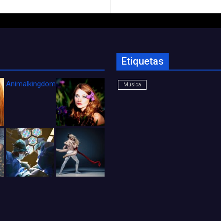
Etiquetas
Animalkingdom_FichaCine
Música