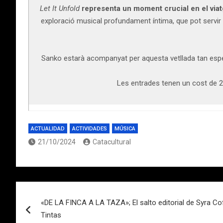
Let It Unfold
representa un moment crucial en el via
exploració musical profundament íntima, que pot servir 
Sanko estarà acompanyat per aquesta vetllada tan esp
Les entrades tenen un cost de 2
ACTUALIDAD
ACTIVIDADES
MÚSICA
21/10/2024
Catacultural
Navegación
«DE LA FINCA A LA TAZA»; El salto editorial de Syra C
de
Tintas