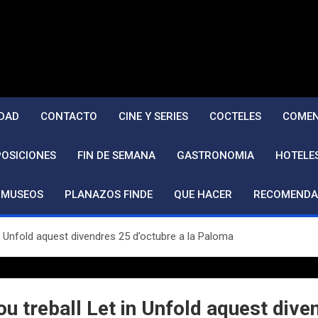
DAD
CONTACTO
CINE Y SERIES
COCTELES
COMEN
POSICIONES
FIN DE SEMANA
GASTRONOMIA
HOTELE
MUSEOS
PLANAZOS FINDE
QUE HACER
RECOMENDA
n Unfold aquest divendres 25 d’octubre a la Paloma
u treball Let in Unfold aquest dive