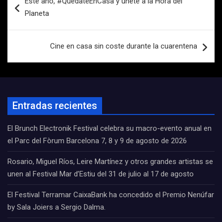
Este año, #QuédateEnCasa y únete a la Hora del
de
Planeta
entradas
Cine en casa sin coste durante la cuarentena
Entradas recientes
El Brunch Electronik Festival celebra su macro-evento anual en
el Parc del Fòrum Barcelona 7, 8 y 9 de agosto de 2026
Rosario, Miguel Ríos, Leire Martínez y otros grandes artistas se
unen al Festival Mar d’Estiu del 31 de julio al 17 de agosto
El Festival Terramar CaixaBank ha concedido el Premio Nenúfar
by Sala Joiers a Sergio Dalma.